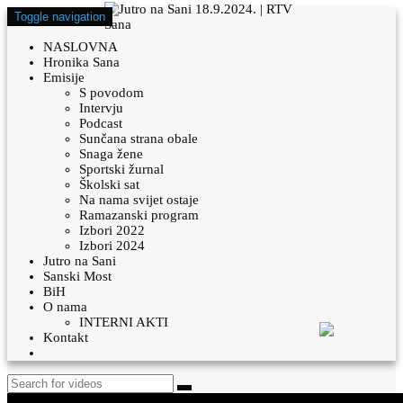
Toggle navigation
NASLOVNA
Hronika Sana
Emisije
S povodom
Intervju
Podcast
Sunčana strana obale
Snaga žene
Sportski žurnal
Školski sat
Na nama svijet ostaje
Ramazanski program
Izbori 2022
Izbori 2024
Jutro na Sani
Sanski Most
BiH
O nama
INTERNI AKTI
Kontakt