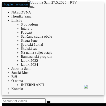
Toggle navigation
NASLOVNA
Hronika Sana
Emisije
S povodom
Intervju
Podcast
Sunčana strana obale
Snaga žene
Sportski žurnal
Školski sat
Na nama svijet ostaje
Ramazanski program
Izbori 2022
Izbori 2024
Jutro na Sani
Sanski Most
BiH
O nama
INTERNI AKTI
Kontakt