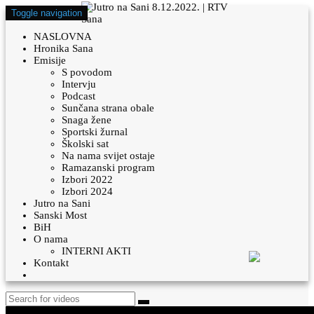
Toggle navigation
NASLOVNA
Hronika Sana
Emisije
S povodom
Intervju
Podcast
Sunčana strana obale
Snaga žene
Sportski žurnal
Školski sat
Na nama svijet ostaje
Ramazanski program
Izbori 2022
Izbori 2024
Jutro na Sani
Sanski Most
BiH
O nama
INTERNI AKTI
Kontakt