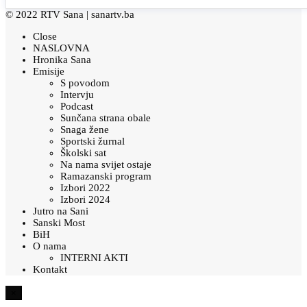
© 2022 RTV Sana |
sanartv.ba
Close
NASLOVNA
Hronika Sana
Emisije
S povodom
Intervju
Podcast
Sunčana strana obale
Snaga žene
Sportski žurnal
Školski sat
Na nama svijet ostaje
Ramazanski program
Izbori 2022
Izbori 2024
Jutro na Sani
Sanski Most
BiH
O nama
INTERNI AKTI
Kontakt
×