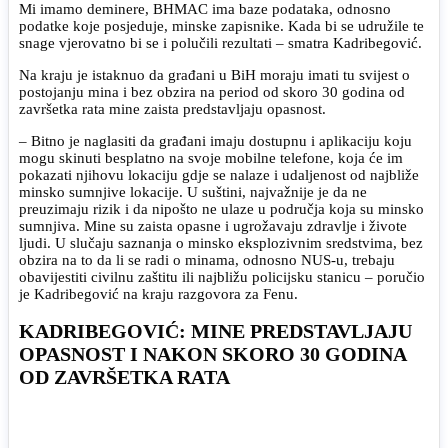
Mi imamo deminere, BHMAC ima baze podataka, odnosno
podatke koje posjeduje, minske zapisnike. Kada bi se udružile te
snage vjerovatno bi se i polučili rezultati – smatra Kadribegović.
Na kraju je istaknuo da građani u BiH moraju imati tu svijest o
postojanju mina i bez obzira na period od skoro 30 godina od
završetka rata mine zaista predstavljaju opasnost.
– Bitno je naglasiti da građani imaju dostupnu i aplikaciju koju
mogu skinuti besplatno na svoje mobilne telefone, koja će im
pokazati njihovu lokaciju gdje se nalaze i udaljenost od najbliže
minsko sumnjive lokacije. U suštini, najvažnije je da ne
preuzimaju rizik i da nipošto ne ulaze u područja koja su minsko
sumnjiva. Mine su zaista opasne i ugrožavaju zdravlje i živote
ljudi. U slučaju saznanja o minsko eksplozivnim sredstvima, bez
obzira na to da li se radi o minama, odnosno NUS-u, trebaju
obavijestiti civilnu zaštitu ili najbližu policijsku stanicu – poručio
je Kadribegović na kraju razgovora za Fenu.
KADRIBEGOVIĆ: MINE PREDSTAVLJAJU
OPASNOST I NAKON SKORO 30 GODINA
OD ZAVRŠETKA RATA