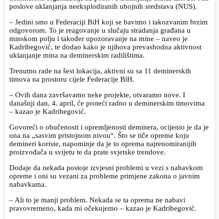
poslove uklanjanja neeksplodiranih ubojnih sredstava (NUS).
– Jedini smo u Federaciji BiH koji se bavimo i takozvanim brzim
odgovorom. To je reagovanje u slučaju stradanja građana u
minskom polju i također upozoravanje na mine – naveo je
Kadribegović, te dodao kako je njihova prevashodna aktivnost
uklanjanje mina na deminerskim radilištima.
Trenutno rade na šest lokacija, aktivni su sa 11 deminerskih
timova na prostoru cijele Federacije BiH.
– Ovih dana završavamo neke projekte, otvaramo nove. I
današnji dan, 4. april, će proteći radno u deminerskim timovima
– kazao je Kadribegović.
Govoreći o obučenosti i opremljenosti deminera, ocijenio je da je
ona na „sasvim pristojnom nivou“. Što se tiče opreme koju
demineri koriste, napominje da je to oprema najrenomiranijih
proizvođača u svijetu te da prate svjetske trendove.
Dodaje da nekada postoje izvjesni problemi u vezi s nabavkom
opreme i oni su vezani za probleme primjene zakona o javnim
nabavkama.
– Ali to je manji problem. Nekada se ta oprema ne nabavi
pravovremeno, kada mi očekujemo – kazao je Kadribegović.