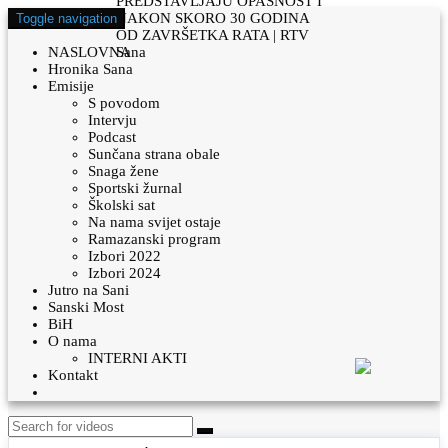
Toggle navigation
NASLOVNA
Hronika Sana
Emisije
S povodom
Intervju
Podcast
Sunčana strana obale
Snaga žene
Sportski žurnal
Školski sat
Na nama svijet ostaje
Ramazanski program
Izbori 2022
Izbori 2024
Jutro na Sani
Sanski Most
BiH
O nama
INTERNI AKTI
Kontakt