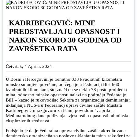
KADRIBEGOVIĆ: MINE
PREDSTAVLJAJU OPASNOST I
NAKON SKORO 30 GODINA OD
ZAVRŠETKA RATA
Četvrtak, 4 Aprila, 2024
U Bosni i Hercegovini je trenutno 838 kvadratnih kilometara
minsko sumnjive površine, od čega je u Federaciji BiH 660
kvadratnih kilometara, što znači da se nekih 78 posto problema
mina, odnosno minske opasnosti nalazi na području Federacije
BiH – kazao je rukovodilac Sektora za organizaciju deminiranja i
uklanjanja NUS-a u Federalnoj upravi civilne zaštite Mustafa
Kadribegović u razgovoru za Fenu, povodom 4. aprila –
Međunarodnog dana podizanja svjesnosti o opasnosti od minsko
eksplozivnih sredstava.
Podsjetio je da je Federalna uprava civilne zaštite akreditovana
deminerska organizacija za poslove uklanjanja mina, također i za