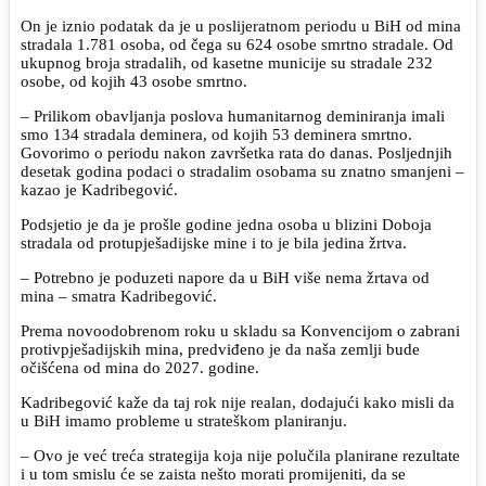
On je iznio podatak da je u poslijeratnom periodu u BiH od mina
stradala 1.781 osoba, od čega su 624 osobe smrtno stradale. Od
ukupnog broja stradalih, od kasetne municije su stradale 232
osobe, od kojih 43 osobe smrtno.
– Prilikom obavljanja poslova humanitarnog deminiranja imali
smo 134 stradala deminera, od kojih 53 deminera smrtno.
Govorimo o periodu nakon završetka rata do danas. Posljednjih
desetak godina podaci o stradalim osobama su znatno smanjeni –
kazao je Kadribegović.
Podsjetio je da je prošle godine jedna osoba u blizini Doboja
stradala od protupješadijske mine i to je bila jedina žrtva.
– Potrebno je poduzeti napore da u BiH više nema žrtava od
mina – smatra Kadribegović.
Prema novoodobrenom roku u skladu sa Konvencijom o zabrani
protivpješadijskih mina, predviđeno je da naša zemlji bude
očišćena od mina do 2027. godine.
Kadribegović kaže da taj rok nije realan, dodajući kako misli da
u BiH imamo probleme u strateškom planiranju.
– Ovo je već treća strategija koja nije polučila planirane rezultate
i u tom smislu će se zaista nešto morati promijeniti, da se