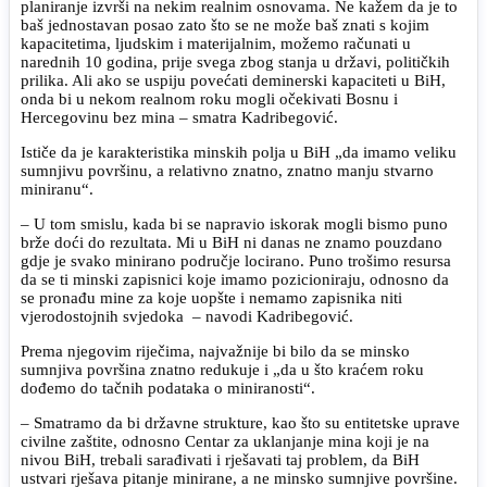
planiranje izvrši na nekim realnim osnovama. Ne kažem da je to
baš jednostavan posao zato što se ne može baš znati s kojim
kapacitetima, ljudskim i materijalnim, možemo računati u
narednih 10 godina, prije svega zbog stanja u državi, političkih
prilika. Ali ako se uspiju povećati deminerski kapaciteti u BiH,
onda bi u nekom realnom roku mogli očekivati Bosnu i
Hercegovinu bez mina – smatra Kadribegović.
Ističe da je karakteristika minskih polja u BiH „da imamo veliku
sumnjivu površinu, a relativno znatno, znatno manju stvarno
miniranu“.
– U tom smislu, kada bi se napravio iskorak mogli bismo puno
brže doći do rezultata. Mi u BiH ni danas ne znamo pouzdano
gdje je svako minirano područje locirano. Puno trošimo resursa
da se ti minski zapisnici koje imamo pozicioniraju, odnosno da
se pronađu mine za koje uopšte i nemamo zapisnika niti
vjerodostojnih svjedoka – navodi Kadribegović.
Prema njegovim riječima, najvažnije bi bilo da se minsko
sumnjiva površina znatno redukuje i „da u što kraćem roku
dođemo do tačnih podataka o miniranosti“.
– Smatramo da bi državne strukture, kao što su entitetske uprave
civilne zaštite, odnosno Centar za uklanjanje mina koji je na
nivou BiH, trebali sarađivati i rješavati taj problem, da BiH
ustvari rješava pitanje minirane, a ne minsko sumnjive površine.