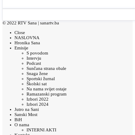
© 2022 RTV Sana |
sanartv.ba
Close
NASLOVNA
Hronika Sana
Emisije
S povodom
Intervju
Podcast
Sunčana strana obale
Snaga žene
Sportski žurnal
Školski sat
Na nama svijet ostaje
Ramazanski program
Izbori 2022
Izbori 2024
Jutro na Sani
Sanski Most
BiH
O nama
INTERNI AKTI