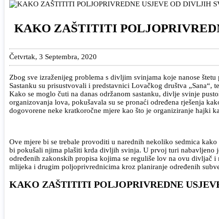
KAKO ZAŠTITITI POLJOPRIVREDN
Četvrtak, 3 Septembra, 2020
Zbog sve izraženijeg problema s divljim svinjama koje nanose štetu
Sastanku su prisustvovali i predstavnici Lovačkog društva „Sana“, te
Kako se moglo čuti na danas održanom sastanku, divlje svinje pusto
organizovanja lova, pokušavala su se pronaći određena rješenja kak
dogovorene neke kratkoročne mjere kao što je organiziranje hajki kako
Ove mjere bi se trebale provoditi u narednih nekoliko sedmica kako b
bi pokušali njima plašiti krda divljih svinja. U prvoj turi nabavlje
određenih zakonskih propisa kojima se reguliše lov na ovu divljač 
mlijeka i drugim poljoprivrednicima kroz planiranje određenih subve
KAKO ZAŠTITITI POLJOPRIVREDNE USJEVE