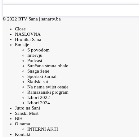
© 2022 RTV Sana |
sanartv.ba
Close
NASLOVNA
Hronika Sana
Emisije
S povodom
Intervju
Podcast
Sunčana strana obale
Snaga žene
Sportski žurnal
Školski sat
Na nama svijet ostaje
Ramazanski program
Izbori 2022
Izbori 2024
Jutro na Sani
Sanski Most
BiH
O nama
INTERNI AKTI
Kontakt