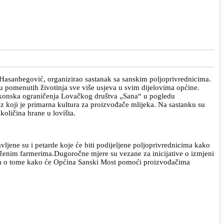
 Hasanbegović, organizirao sastanak sa sanskim poljoprivrednicima.
ru pomenutih životinja sve više usjeva u svim dijelovima općine.
 zakonska ograničenja Lovačkog društva „Sana“ u pogledu
 koji je primarna kultura za proizvođače mlijeka. Na sastanku su
količina hrane u lovišta.
vljene su i petarde koje će biti podijeljene poljoprivrednicima kako
groženim farmerima.Dugoročne mjere su vezane za inicijative o izmjeni
ovara o tome kako će Općina Sanski Most pomoći proizvođačima