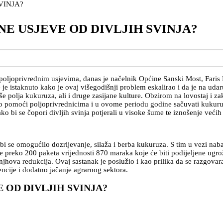
E USJEVE OD DIVLJIH SVINJA?
 poljoprivrednim usjevima, danas je načelnik Općine Sanski Most, Faris
 je istaknuto kako je ovaj višegodišnji problem eskalirao i da je na uda
še polja kukuruza, ali i druge zasijane kulture. Obzirom na lovostaj i
o pomoći poljoprivrednicima i u ovome periodu godine sačuvati kukuruz
 bi se čopori divljih svinja potjerali u visoke šume te iznošenje većih 
i se omogućilo dozrijevanje, silaža i berba kukuruza. S tim u vezi naba
no je preko 200 paketa vrijednosti 870 maraka koje će biti podijeljene u
i njhova redukcija. Ovaj sastanak je poslužio i kao prilika da se razg
ncije i dodatno jačanje agrarnog sektora.
 OD DIVLJIH SVINJA?