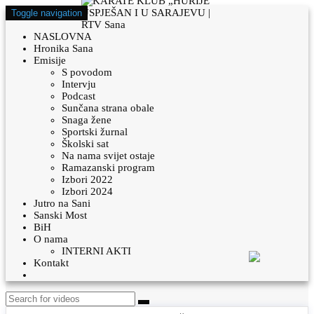
Toggle navigation
NASLOVNA
Hronika Sana
Emisije
S povodom
Intervju
Podcast
Sunčana strana obale
Snaga žene
Sportski žurnal
Školski sat
Na nama svijet ostaje
Ramazanski program
Izbori 2022
Izbori 2024
Jutro na Sani
Sanski Most
BiH
O nama
INTERNI AKTI
Kontakt