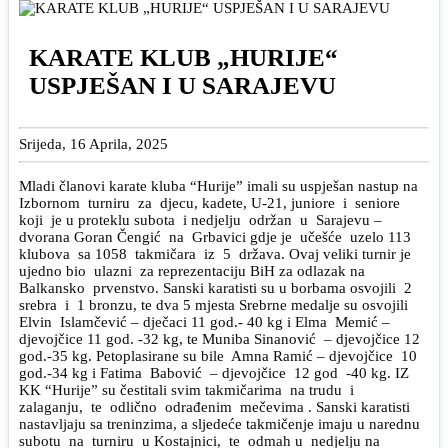
KARATE KLUB „HURIJE“
USPJEŠAN I U SARAJEVU
Srijeda, 16 Aprila, 2025
Mladi članovi karate kluba “Hurije” imali su uspješan nastup na
Izbornom turniru za djecu, kadete, U-21, juniore i seniore
koji je u proteklu subota i nedjelju održan u Sarajevu –
dvorana Goran Čengić na Grbavici gdje je učešće uzelo 113
klubova sa 1058 takmičara iz 5 država. Ovaj veliki turnir je
ujedno bio ulazni za reprezentaciju BiH za odlazak na
Balkansko prvenstvo. Sanski karatisti su u borbama osvojili 2
srebra i 1 bronzu, te dva 5 mjesta Srebrne medalje su osvojili
Elvin Islamčević – dječaci 11 god.- 40 kg i Elma Memić –
djevojčice 11 god. -32 kg, te Muniba Sinanović – djevojčice 12
god.-35 kg. Petoplasirane su bile Amna Ramić – djevojčice 10
god.-34 kg i Fatima Babović – djevojčice 12 god -40 kg. IZ
KK “Hurije” su čestitali svim takmičarima na trudu i
zalaganju, te odlično odrađenim mečevima . Sanski karatisti
nastavljaju sa treninzima, a sljedeće takmičenje imaju u narednu
subotu na turniru u Kostajnici, te odmah u nedjelju na