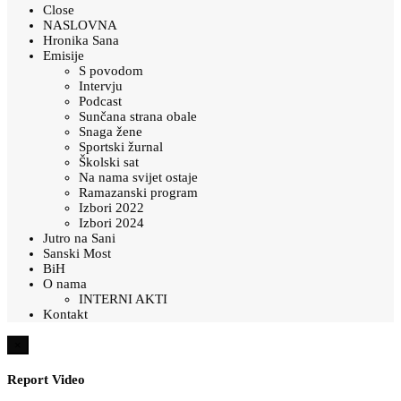
Close
NASLOVNA
Hronika Sana
Emisije
S povodom
Intervju
Podcast
Sunčana strana obale
Snaga žene
Sportski žurnal
Školski sat
Na nama svijet ostaje
Ramazanski program
Izbori 2022
Izbori 2024
Jutro na Sani
Sanski Most
BiH
O nama
INTERNI AKTI
Kontakt
×
Report Video