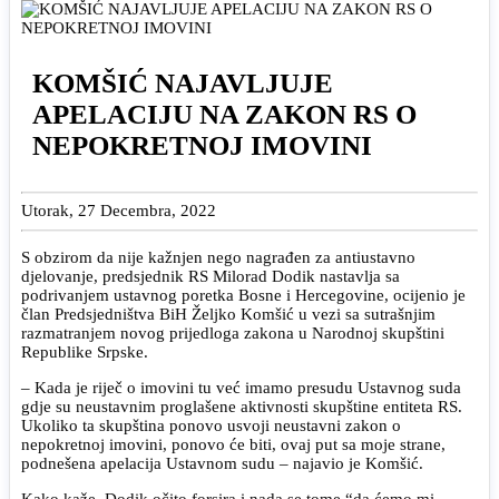
KOMŠIĆ NAJAVLJUJE
APELACIJU NA ZAKON RS O
NEPOKRETNOJ IMOVINI
Utorak, 27 Decembra, 2022
S obzirom da nije kažnjen nego nagrađen za antiustavno
djelovanje, predsjednik RS Milorad Dodik nastavlja sa
podrivanjem ustavnog poretka Bosne i Hercegovine, ocijenio je
član Predsjedništva BiH Željko Komšić u vezi sa sutrašnjim
razmatranjem novog prijedloga zakona u Narodnoj skupštini
Republike Srpske.
– Kada je riječ o imovini tu već imamo presudu Ustavnog suda
gdje su neustavnim proglašene aktivnosti skupštine entiteta RS.
Ukoliko ta skupština ponovo usvoji neustavni zakon o
nepokretnoj imovini, ponovo će biti, ovaj put sa moje strane,
podnešena apelacija Ustavnom sudu – najavio je Komšić.
Kako kaže, Dodik očito forsira i nada se tome “da ćemo mi