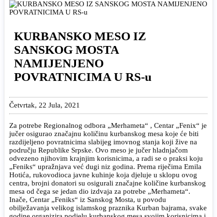
KURBANSKO MESO IZ
SANSKOG MOSTA
NAMIJENJENO
POVRATNICIMA U RS-u
Četvrtak, 22 Jula, 2021
Za potrebe Regionalnog odbora „Merhameta“ , Centar „Fenix“ je
jučer osigurao značajnu količinu kurbanskog mesa koje će biti
razdijeljeno povratnicima slabijeg imovnog stanja koji žive na
području Republike Srpske. Ovo meso je jučer hladnjačom
odvezeno njihovim krajnjim korisnicima, a radi se o praksi koju
„Feniks“ upražnjava već dugi niz godina. Prema riječima Emila
Hotića, rukovodioca javne kuhinje koja djeluje u sklopu ovog
centra, brojni donatori su osigurali značajne količine kurbanskog
mesa od čega se jedan dio izdvaja za potrebe „Merhameta“.
Inače, Centar „Feniks“ iz Sanskog Mosta, u povodu
obilježavanja velikog islamskog praznika Kurban bajrama, svake
godine organizira podjelu kurbanskog mesa svojim korisnicima i