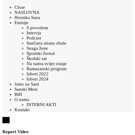
Close
NASLOVNA
Hronika Sana
Emisije
S povodom
Intervju
Podcast
Sunčana strana obale
Snaga žene
Sportski žurnal
Školski sat
Na nama svijet ostaje
Ramazanski program
Izbori 2022
Izbori 2024
Jutro na Sani
Sanski Most
BiH
O nama
INTERNI AKTI
Kontakt
×
Report Video