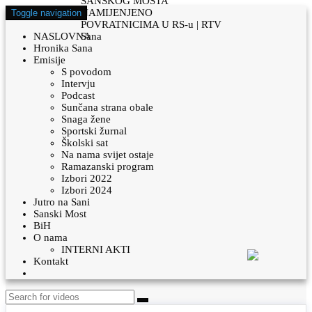
Toggle navigation
NASLOVNA
Hronika Sana
Emisije
S povodom
Intervju
Podcast
Sunčana strana obale
Snaga žene
Sportski žurnal
Školski sat
Na nama svijet ostaje
Ramazanski program
Izbori 2022
Izbori 2024
Jutro na Sani
Sanski Most
BiH
O nama
INTERNI AKTI
Kontakt