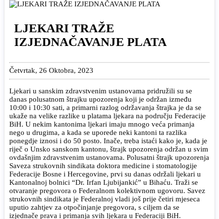
LJEKARI TRAŽE
IZJEDNAČAVANJE PLATA
Četvrtak, 26 Oktobra, 2023
Ljekari u sanskim zdravstvenim ustanovama pridružili su se
danas polusatnom štrajku upozorenja koji je održan između
10:00 i 10:30 sati, a primarni razlog održavanja štrajka je da se
ukaže na velike razlike u platama ljekara na području Federacije
BiH. U nekim kantonima ljekari imaju mnogo veća primanja
nego u drugima, a kada se uporede neki kantoni ta razlika
ponegdje iznosi i do 50 posto. Inače, treba istaći kako je, kada je
riječ o Unsko sanskom kantonu, štrajk upozorenja održan u svim
ovdašnjim zdravstvenim ustanovama. Polusatni štrajk upozorenja
Saveza strukovnih sindikata doktora medicine i stomatologije
Federacije Bosne i Hercegovine, prvi su danas održali ljekari u
Kantonalnoj bolnici “Dr. Irfan Ljubijankić” u Bihaću. Traži se
otvaranje pregovora o Federalnom kolektivnom ugovoru. Savez
strukovnih sindikata je Federalnoj vladi još prije četiri mjeseca
uputio zahtjev za otpočinjanje pregovora, s ciljem da se
izjednače prava i primanja svih ljekara u Federaciji BiH.