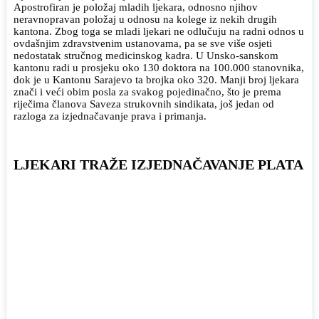
Apostrofiran je položaj mladih ljekara, odnosno njihov
neravnopravan položaj u odnosu na kolege iz nekih drugih
kantona. Zbog toga se mladi ljekari ne odlučuju na radni odnos u
ovdašnjim zdravstvenim ustanovama, pa se sve više osjeti
nedostatak stručnog medicinskog kadra. U Unsko-sanskom
kantonu radi u prosjeku oko 130 doktora na 100.000 stanovnika,
dok je u Kantonu Sarajevo ta brojka oko 320. Manji broj ljekara
znači i veći obim posla za svakog pojedinačno, što je prema
riječima članova Saveza strukovnih sindikata, još jedan od
razloga za izjednačavanje prava i primanja.
LJEKARI TRAŽE IZJEDNAČAVANJE PLATA