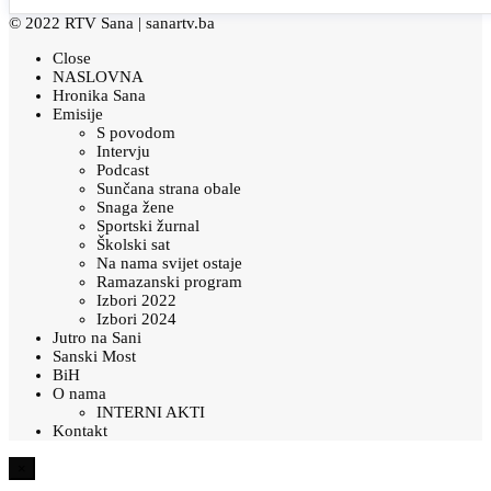
© 2022 RTV Sana |
sanartv.ba
Close
NASLOVNA
Hronika Sana
Emisije
S povodom
Intervju
Podcast
Sunčana strana obale
Snaga žene
Sportski žurnal
Školski sat
Na nama svijet ostaje
Ramazanski program
Izbori 2022
Izbori 2024
Jutro na Sani
Sanski Most
BiH
O nama
INTERNI AKTI
Kontakt
×