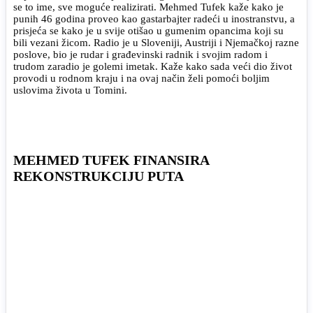
se to ime, sve moguće realizirati. Mehmed Tufek kaže kako je
punih 46 godina proveo kao gastarbajter radeći u inostranstvu, a
prisjeća se kako je u svije otišao u gumenim opancima koji su
bili vezani žicom. Radio je u Sloveniji, Austriji i Njemačkoj razne
poslove, bio je rudar i građevinski radnik i svojim radom i
trudom zaradio je golemi imetak. Kaže kako sada veći dio život
provodi u rodnom kraju i na ovaj način želi pomoći boljim
uslovima života u Tomini.
MEHMED TUFEK FINANSIRA
REKONSTRUKCIJU PUTA