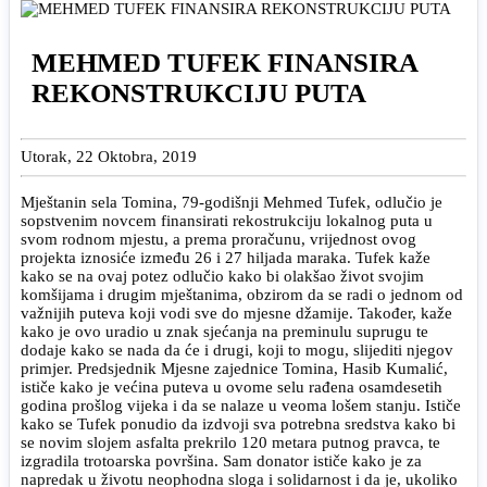
MEHMED TUFEK FINANSIRA
REKONSTRUKCIJU PUTA
Utorak, 22 Oktobra, 2019
Mještanin sela Tomina, 79-godišnji Mehmed Tufek, odlučio je
sopstvenim novcem finansirati rekostrukciju lokalnog puta u
svom rodnom mjestu, a prema proračunu, vrijednost ovog
projekta iznosiće između 26 i 27 hiljada maraka. Tufek kaže
kako se na ovaj potez odlučio kako bi olakšao život svojim
komšijama i drugim mještanima, obzirom da se radi o jednom od
važnijih puteva koji vodi sve do mjesne džamije. Također, kaže
kako je ovo uradio u znak sjećanja na preminulu suprugu te
dodaje kako se nada da će i drugi, koji to mogu, slijediti njegov
primjer. Predsjednik Mjesne zajednice Tomina, Hasib Kumalić,
ističe kako je većina puteva u ovome selu rađena osamdesetih
godina prošlog vijeka i da se nalaze u veoma lošem stanju. Ističe
kako se Tufek ponudio da izdvoji sva potrebna sredstva kako bi
se novim slojem asfalta prekrilo 120 metara putnog pravca, te
izgradila trotoarska površina. Sam donator ističe kako je za
napredak u životu neophodna sloga i solidarnost i da je, ukoliko