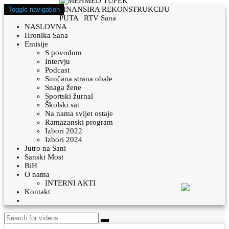
Toggle navigation
NASLOVNA
Hronika Sana
Emisije
S povodom
Intervju
Podcast
Sunčana strana obale
Snaga žene
Sportski žurnal
Školski sat
Na nama svijet ostaje
Ramazanski program
Izbori 2022
Izbori 2024
Jutro na Sani
Sanski Most
BiH
O nama
INTERNI AKTI
Kontakt