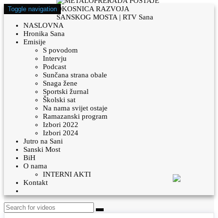
Toggle navigation
NASLOVNA
Hronika Sana
Emisije
S povodom
Intervju
Podcast
Sunčana strana obale
Snaga žene
Sportski žurnal
Školski sat
Na nama svijet ostaje
Ramazanski program
Izbori 2022
Izbori 2024
Jutro na Sani
Sanski Most
BiH
O nama
INTERNI AKTI
Kontakt