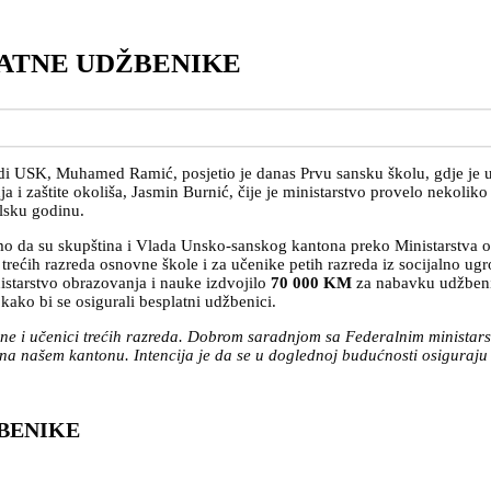
LATNE UDŽBENIKE
i USK, Muhamed Ramić, posjetio je danas Prvu sansku školu, gdje je uč
ja i zaštite okoliša, Jasmin Burnić, čije je ministarstvo provelo nekoli
olsku godinu.
mo da su skupština i Vlada Unsko-sanskog kantona preko Ministarstva o
trećih razreda osnovne škole i za učenike petih razreda iz socijalno ug
istarstvo obrazovanja i nauke izdvojilo
70 000 KM
za nabavku udžbenik
ako bi se osigurali besplatni udžbenici.
ine i učenici trećih razreda. Dobrom saradnjom sa Federalnim ministarstv
a našem kantonu. Intencija je da se u doglednoj budućnosti osiguraju
BENIKE