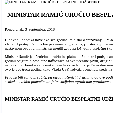
MINISTAR RAMIĆ URUČIO BESP
Ponedjeljak, 3 Septembra, 2018
U povodu početka nove školske godine, ministar obrazovanja u Vlad
vlada. U pratnji Ramića bio je i ministar građenja, prostornog uređen
nastavnom osoblju ministri su uputili želje za još jednu uspješnu šk
Ministar Ramić je učenicima uručio besplatne udžbenike i podsjeća
godinu osigurale besplatne udžbenike za sve učenike prvih, drugih i 
nabavku udžbenika za učenike prva tri razreda dok je Federalno min
ovo je već treća godina kako Vlada USK izdvaja pomenuta sredstva k
Prvo su bili samo prvačići, pa onda i učenici i drugih, a od ove god
svakako uveliko pomoćim brojnim socijalno ugrođenim porodicama n
MINISTAR RAMIĆ URUČIO BESPLATNE UDŽ