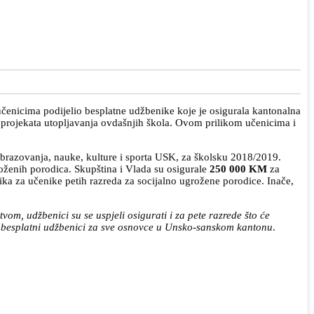
enicima podijelio besplatne udžbenike koje je osigurala kantonalna
ko projekata utopljavanja ovdašnjih škola. Ovom prilikom učenicima i
brazovanja, nauke, kulture i sporta USK, za školsku 2018/2019.
roženih porodica. Skupština i Vlada su osigurale
250 000 KM
za
a za učenike petih razreda za socijalno ugrožene porodice. Inače,
om, udžbenici su se uspjeli osigurati i za pete razrede što će
 besplatni udžbenici za sve osnovce u Unsko-sanskom kantonu
.