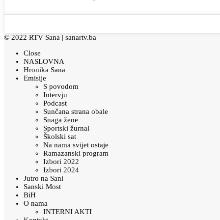
© 2022 RTV Sana |
sanartv.ba
Close
NASLOVNA
Hronika Sana
Emisije
S povodom
Intervju
Podcast
Sunčana strana obale
Snaga žene
Sportski žurnal
Školski sat
Na nama svijet ostaje
Ramazanski program
Izbori 2022
Izbori 2024
Jutro na Sani
Sanski Most
BiH
O nama
INTERNI AKTI
Kontakt