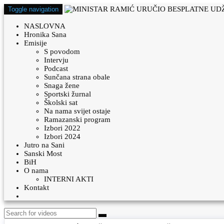
Toggle navigation
NASLOVNA
Hronika Sana
Emisije
S povodom
Intervju
Podcast
Sunčana strana obale
Snaga žene
Sportski žurnal
Školski sat
Na nama svijet ostaje
Ramazanski program
Izbori 2022
Izbori 2024
Jutro na Sani
Sanski Most
BiH
O nama
INTERNI AKTI
Kontakt