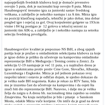
najuspješnijih švedskih klubova koji je domaće prvenstvo
osvojio 5 puta, dok je nacionalni kup osvojio 8 puta. Mirza
Hasabnegopvić trenutno igra za juniorski sastav švedskog
velikana, a zabilježio je nekoliko nastupa i za A tim. Mirza igra
na poziciji klasičnog napadača, tehnički je jako dobar, ima dobar
pregled igre i osjećaj za gol. Ovaj korpulentni golgeter sa 193cm
visine i 84 kg postigao je 12 golova u tekućoj sezoni za
juniorski tim AIK-a, a zabilježio je i nekoliko nastupa za seiorku
seleciju švedskog prvoligaša.
Hasabnegovićev kvalitet je prepoznao NS BiH, a zbog sjajnih
partija koje je pružao u omladinskim selekcijama klubova za koje
je igrao dobio je priliku da učestvuje na kampovima omladinske
reprezentacije BiH u Međugorju i Trening centru u Zenici. Za
selekciju U-19 nastupaje je već 11 puta, a u najdražen dresu je
igrao u utakmicama protiv protiv Crne Gore, Slovačke, Albanije,
Luxemburga i Engkeske. Mirza je još jednom pokazao svoj
raspošni talent i ostavio je odličan dojam, te ujedno dokazao da
je velika nade BH nogometa. Kako je rekao za RTV Sanu, bila
mu je izuzetna čast da učestvuje na kampovima i da osjeti šta
znači biti dio reprezentacije BiH. Naravno, i dalje mu je velika
želja da zaigra u A dresu bh. nacionalnog tima zajedno sa ostalim
Zmajevima. Na kraju neizbježno je bilo i pitanje o Sanskom
Mostu, odakle Mirza vuče korijene. On ističe da je grad na devet
rijeka uvijek u njegovim mislima i mjestou kojem provodi svoje