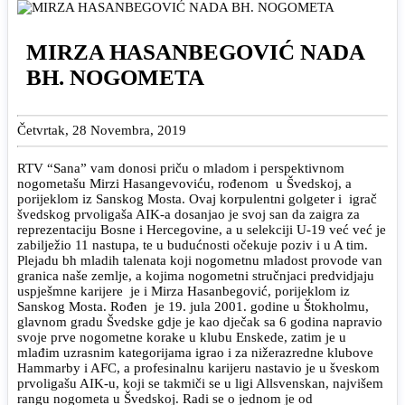
MIRZA HASANBEGOVIĆ NADA
BH. NOGOMETA
Četvrtak, 28 Novembra, 2019
RTV “Sana” vam donosi priču o mladom i perspektivnom
nogometašu Mirzi Hasangevoviću, rođenom u Švedskoj, a
porijeklom iz Sanskog Mosta. Ovaj korpulentni golgeter i igrač
švedskog prvoligaša AIK-a dosanjao je svoj san da zaigra za
reprezentaciju Bosne i Hercegovine, a u selekciji U-19 već već je
zabilježio 11 nastupa, te u budućnosti očekuje poziv i u A tim.
Plejadu bh mladih talenata koji nogometnu mladost provode van
granica naše zemlje, a kojima nogometni stručnjaci predvidjaju
uspješmne karijere je i Mirza Hasanbegović, porijeklom iz
Sanskog Mosta. Rođen je 19. jula 2001. godine u Štokholmu,
glavnom gradu Švedske gdje je kao dječak sa 6 godina napravio
svoje prve nogometne korake u klubu Enskede, zatim je u
mlađim uzrasnim kategorijama igrao i za nižerazredne klubove
Hammarby i AFC, a profesinalnu karijeru nastavio je u šveskom
prvoligašu AIK-u, koji se takmiči se u ligi Allsvenskan, najvišem
rangu nogometa u Švedskoj. Radi se o jednom je od