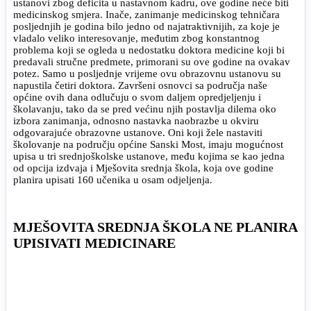
ustanovi zbog deficita u nastavnom kadru, ove godine neće biti
medicinskog smjera. Inače, zanimanje medicinskog tehničara
posljednjih je godina bilo jedno od najatraktivnijih, za koje je
vladalo veliko interesovanje, međutim zbog konstantnog
problema koji se ogleda u nedostatku doktora medicine koji bi
predavali stručne predmete, primorani su ove godine na ovakav
potez. Samo u posljednje vrijeme ovu obrazovnu ustanovu su
napustila četiri doktora. Završeni osnovci sa područja naše
općine ovih dana odlučuju o svom daljem opredjeljenju i
školavanju, tako da se pred većinu njih postavlja dilema oko
izbora zanimanja, odnosno nastavka naobrazbe u okviru
odgovarajuće obrazovne ustanove. Oni koji žele nastaviti
školovanje na području općine Sanski Most, imaju mogućnost
upisa u tri srednjoškolske ustanove, među kojima se kao jedna
od opcija izdvaja i Mješovita srednja škola, koja ove godine
planira upisati 160 učenika u osam odjeljenja.
MJEŠOVITA SREDNJA ŠKOLA NE PLANIRA
UPISIVATI MEDICINARE