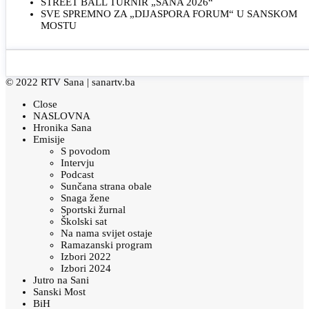
STREET BALL TURNIR „SANA 2026“
SVE SPREMNO ZA „DIJASPORA FORUM“ U SANSKOM
MOSTU
© 2022 RTV Sana |
sanartv.ba
Close
NASLOVNA
Hronika Sana
Emisije
S povodom
Intervju
Podcast
Sunčana strana obale
Snaga žene
Sportski žurnal
Školski sat
Na nama svijet ostaje
Ramazanski program
Izbori 2022
Izbori 2024
Jutro na Sani
Sanski Most
BiH