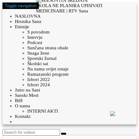
Toggle navigation
NASLOVNA
Hronika Sana
Emisije
S povodom
Intervju
Podcast
Sunčana strana obale
Snaga žene
Sportski žurnal
Školski sat
Na nama svijet ostaje
Ramazanski program
Izbori 2022
Izbori 2024
Jutro na Sani
Sanski Most
BiH
O nama
INTERNI AKTI
Kontakt