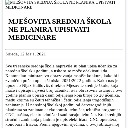
MJEŠOVITA SREDNJA ŠKOLA
NE PLANIRA UPISIVATI
MEDICINARE
Srijeda, 12 Maja, 2021
Sve tri sanske srednje škole napravile su plan upisa učenika za
narednu školsku godinu, a uskoro se može očekivati i da
Kantonalno ministarstvo obrazovanja raspiše konkurs, kako bi i
zvanično počeo upis u školsku 2021/2022 godinu. Kako nas je
upoznao Nijaz Halilović, direktor Mješovite srednje škole, koja
inače i upisuje najveći broj učenika, ova obrazovna ustanova ove
godine planira upisati osam odjeljenja koja broje po 20 učenika,
među kojima su četiri tehnička i četiri odjeljenja trogodišnjih
zanimanja. U narednoj školskoj godini od četverogodišnjih
planirana su zanimanja: ekonomski tehničar, tehničar programer
CNC mašina, elektrotehničar i saobraćajni tehničar. Kod srednjih
stručnih zanimanja planiran je upis električara, CNC operatera,
konobara i frizera. Prema njegovim riječima, u ovoj obrazovnoj