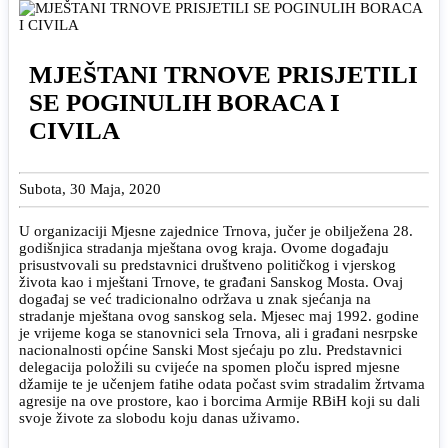
MJEŠTANI TRNOVE PRISJETILI
SE POGINULIH BORACA I
CIVILA
Subota, 30 Maja, 2020
U organizaciji Mjesne zajednice Trnova, jučer je obilježena 28.
godišnjica stradanja mještana ovog kraja. Ovome događaju
prisustvovali su predstavnici društveno političkog i vjerskog
života kao i mještani Trnove, te građani Sanskog Mosta. Ovaj
događaj se već tradicionalno održava u znak sjećanja na
stradanje mještana ovog sanskog sela. Mjesec maj 1992. godine
je vrijeme koga se stanovnici sela Trnova, ali i građani nesrpske
nacionalnosti općine Sanski Most sjećaju po zlu. Predstavnici
delegacija položili su cvijeće na spomen ploču ispred mjesne
džamije te je učenjem fatihe odata počast svim stradalim žrtvama
agresije na ove prostore, kao i borcima Armije RBiH koji su dali
svoje živote za slobodu koju danas uživamo.