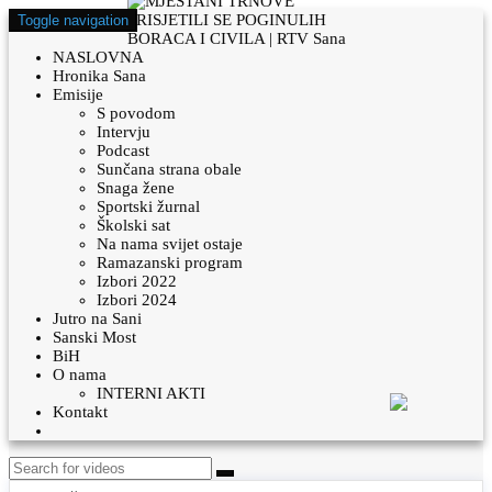
Toggle navigation
NASLOVNA
Hronika Sana
Emisije
S povodom
Intervju
Podcast
Sunčana strana obale
Snaga žene
Sportski žurnal
Školski sat
Na nama svijet ostaje
Ramazanski program
Izbori 2022
Izbori 2024
Jutro na Sani
Sanski Most
BiH
O nama
INTERNI AKTI
Kontakt