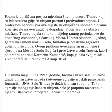
Potom je upriličena posjeta mjestima širem prostoru Trnove koji
su bili stratišta gdje su ubijani patrioti i predvodnici otpora. U
proteklom periodu sva ova mjesta su obilježena spomen pločama
koja sjećaju na ove tragične događaje. Protjerivanja i ubistva
mještana Trnove trajala su tokom cijelog ratnog perioda, sve do
konačnog oslobođenja Sanskog Mosta. U osvit slobode, u jednoj
garaži na samom ulazu u selo, brutalno je od strane agresora
ubijeno više civila. Ovom prilikom evocirane su uspomene i
sjećanje na Mesuda Sudu Begića i prve žrtve u selu Trnova, kao I
na hrabru heorinu Karmenu Kamenčić, koja je dala svoj mladi
život boreći se u redovima Armije RBiH.
U danima maja i juna 1992. godine, brojna sanska sela i dijelovi
grada bili su žrtve napada i otvorene agresije srpskih paravojnih
formacija i JNA. Selo Trnova je doživjelo istu sudbinu. Tokom
agresije mnogi mještani su ubijeni, selo je potpuno razoreno, a
njegovi stanovnici protjerani iz vlastitih domova.