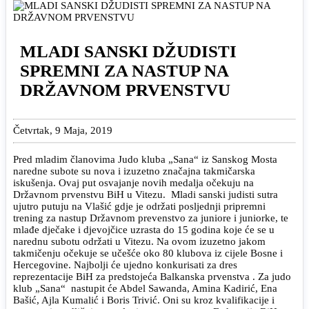
MLADI SANSKI DŽUDISTI
SPREMNI ZA NASTUP NA
DRŽAVNOM PRVENSTVU
Četvrtak, 9 Maja, 2019
Pred mladim članovima Judo kluba „Sana“ iz Sanskog Mosta
naredne subote su nova i izuzetno značajna takmičarska
iskušenja. Ovaj put osvajanje novih medalja očekuju na
Državnom prvenstvu BiH u Vitezu. Mladi sanski judisti sutra
ujutro putuju na Vlašić gdje je održati posljednji pripremni
trening za nastup Državnom prevenstvo za juniore i juniorke, te
mlađe dječake i djevojčice uzrasta do 15 godina koje će se u
narednu subotu održati u Vitezu. Na ovom izuzetno jakom
takmičenju očekuje se učešće oko 80 klubova iz cijele Bosne i
Hercegovine. Najbolji će ujedno konkurisati za dres
reprezentacije BiH za predstojeća Balkanska prvenstva . Za judo
klub „Sana“ nastupit će Abdel Sawanda, Amina Kadirić, Ena
Bašić, Ajla Kumalić i Boris Trivić. Oni su kroz kvalifikacije i