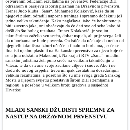
ostvarenim odličnim rezultatima na prvenstvu Federacije BiH
održanom u Sarajevu izborili plasman na Državnom prvenstvu.
Trener Judo kluba „Sana“, Muhamed Kolaković, kaže da su
njegovi puleni odradili naporne treninge i spremno dočekuju još
jedno veliko takmičenje. Kako naglašava, iako će konkurencija
biti izuzetno jaka, oni obećavaju da će dati sve od sebe kako bi
došli do što boljeg rezultata. Trener Kolaković je svojim
takmičarima zaželio svu sreću, dobar uspjeh, ali prije svega želi
da u borbama ne bude povreda. On ističe da očekuje da netko od
njegovih takmičara izbori učešće u finalnim borbama, jer će se
finalisti ujedno plasirati na Balkansko prvenstvo za djecu koje će
se u julu održati u Makedoniji. Na kraju i RTV „Sana“ mladim
sanskim judistima želi puno sreće na velikom takmiičenju u
Vitezu, te da ostvarie svoje zacrtane ciljeve i snove. Ako i ne
dođu do novog uspjeha, treba im ipak čestitati na dosadašnjim
velikim rezultatima, a posebno što su ime svoga grada Sanskog
Mosta u lijepom svijetlu predstavili širom BiH i zemljama u
regionu, a posebno u velikom broju gradova u susjednoj
Hrvatkoj.
MLADI SANSKI DŽUDISTI SPREMNI ZA
NASTUP NA DRŽAVNOM PRVENSTVU