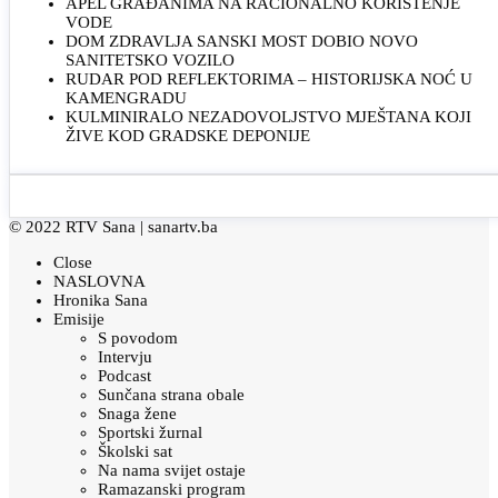
APEL GRAĐANIMA NA RACIONALNO KORIŠTENJE
VODE
DOM ZDRAVLJA SANSKI MOST DOBIO NOVO
SANITETSKO VOZILO
RUDAR POD REFLEKTORIMA – HISTORIJSKA NOĆ U
KAMENGRADU
KULMINIRALO NEZADOVOLJSTVO MJEŠTANA KOJI
ŽIVE KOD GRADSKE DEPONIJE
© 2022 RTV Sana |
sanartv.ba
Close
NASLOVNA
Hronika Sana
Emisije
S povodom
Intervju
Podcast
Sunčana strana obale
Snaga žene
Sportski žurnal
Školski sat
Na nama svijet ostaje
Ramazanski program