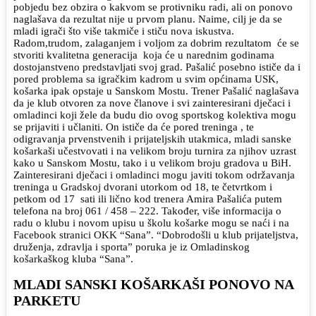
pobjedu bez obzira o kakvom se protivniku radi, ali on ponovo
naglašava da rezultat nije u prvom planu. Naime, cilj je da se
mladi igrači što više takmiče i stiču nova iskustva.
Radom,trudom, zalaganjem i voljom za dobrim rezultatom će se
stvoriti kvalitetna generacija koja će u narednim godinama
dostojanstveno predstavljati svoj grad. Pašalić posebno ističe da i
pored problema sa igračkim kadrom u svim općinama USK,
košarka ipak opstaje u Sanskom Mostu. Trener Pašalić naglašava
da je klub otvoren za nove članove i svi zainteresirani dječaci i
omladinci koji žele da budu dio ovog sportskog kolektiva mogu
se prijaviti i učlaniti. On ističe da će pored treninga , te
odigravanja prvenstvenih i prijateljskih utakmica, mladi sanske
košarkaši učestvovati i na velikom broju turnira za njihov uzrast
kako u Sanskom Mostu, tako i u velikom broju gradova u BiH.
Zainteresirani dječaci i omladinci mogu javiti tokom održavanja
treninga u Gradskoj dvorani utorkom od 18, te četvrtkom i
petkom od 17 sati ili lično kod trenera Amira Pašalića putem
telefona na broj 061 / 458 – 222. Također, više informacija o
radu o klubu i novom upisu u školu košarke mogu se naći i na
Facebook stranici OKK “Sana”. “Dobrodošli u klub prijateljstva,
druženja, zdravlja i sporta” poruka je iz Omladinskog
košarkaškog kluba “Sana”.
MLADI SANSKI KOŠARKAŠI PONOVO NA
PARKETU