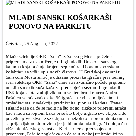
MLADI SANSKI KOŠARKAŠI
PONOVO NA PARKETU
Četvrtak, 25 Augusta, 2022
Mlađe selekcije OKK “Sana” iz Sanskog Mosta počele su
pripremama za takmičenje u Ligi mladih Unsko – sanskog
kantona koja počinje krajem septembra. U ovom sportskom
kolektivu se vrši i upis novih članova. U Gradskoj dvorani u
Sanskom Mostu sinoć je održana prozivka igrača i prvi trening
svih selekcija OKK “Sana” čime su i zvanično počele pripreme
mladih sanskih košarkaša za predstojeću sezonu Lige mladih
USK koja starta zadnji vikend u septembru. Treneru Amiru
Pašaliću se odazvalo oko 30 igrača, a radi se o dječacima i
omladincima iz selekcija predpionira, pionira i kadeta. Trener
Pašalić kaže da će se raditi na što boljoj fizičkoj pripremi igrača,
kao i radu sa loptom kako bi se što bolje uigrale sve ekipe, a do
početka prvenstva će se odigrati i nekoliko pripremnih utakmica
sa prijateljskim klubovima jer je bitno da mladi igrači dobiju što
više takmičarskog iskustva. Kad je riječ o predstojećem
prvenstvu, Pašalić naglašava da će se u svakoj utakmici ići na