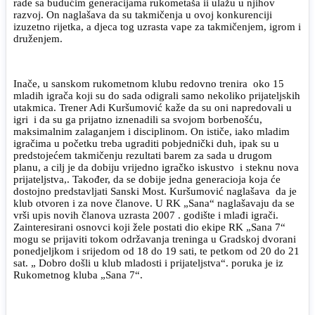
rade sa budućim generacijama rukometaša ii ulažu u njihov
razvoj. On naglašava da su takmičenja u ovoj konkurenciji
izuzetno rijetka, a djeca tog uzrasta vape za takmičenjem, igrom i
druženjem.
Inače, u sanskom rukometnom klubu redovno trenira oko 15
mladih igrača koji su do sada odigrali samo nekoliko prijateljskih
utakmica. Trener Adi Kuršumović kaže da su oni napredovali u
igri i da su ga prijatno iznenadili sa svojom borbenošću,
maksimalnim zalaganjem i disciplinom. On ističe, iako mladim
igračima u početku treba ugraditi pobjednički duh, ipak su u
predstojećem takmičenju rezultati barem za sada u drugom
planu, a cilj je da dobiju vrijedno igračko iskustvo i steknu nova
prijateljstva,. Također, da se dobije jedna generacioja koja će
dostojno predstavljati Sanski Most. Kuršumović naglašava da je
klub otvoren i za nove članove. U RK „Sana“ naglašavaju da se
vrši upis novih članova uzrasta 2007 . godište i mlađi igrači.
Zainteresirani osnovci koji žele postati dio ekipe RK „Sana 7“
mogu se prijaviti tokom održavanja treninga u Gradskoj dvorani
ponedjeljkom i srijedom od 18 do 19 sati, te petkom od 20 do 21
sat. „ Dobro došli u klub mladosti i prijateljstva“. poruka je iz
Rukometnog kluba „Sana 7“.