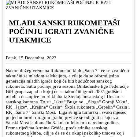
MLADI SANSKI RUKOMETAŠI
POČINJU IGRATI ZVANIČNE
UTAKMICE
Petak, 15 Decembra, 2023
Nakon dužeg vremena Rukometni klub „Sana 7“ će se zvanično
takmičiti sa mlađom selekcijom, a cilj je da se oformi jedna
generacija mladih igrača koji će biti budućnost sanskog
rukometa. Sutra počinje prva sezona Omladinske lige Federacije
BiH grupa zapad u kojoj će se takmičiti igrači 2007.godište i
mlađi a nastupiće po tri kluba iz Srednjebosanskog i Unsko –
sanskog kantona. To su „Iskra“ Bugojno, „Sloga“ Gornji Vakuf ,
RK „Jajce“, „Krajina“ Cazin“, Škola rukometa „Cepelin“ Cazin i
RK „Sana 7“ Sanski Most. Liga se igra turnirski i svaki mjesec
po jedan turnir drugom gradu, prvi će se odigrati u Jajcu, a
Sanski Most je domaćin 3. kola u februaru naredne godine.
Prema riječima Armina Grbića, predsjednika sanskog
rukometnog kluba, cilj je da se da okupi nekoliko timova koji