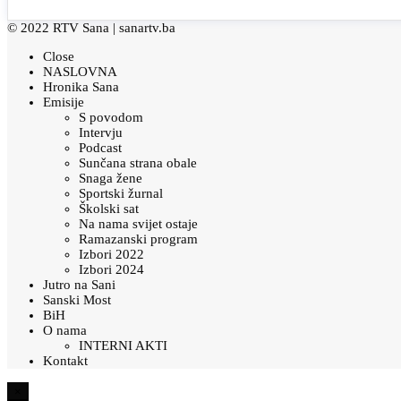
© 2022 RTV Sana |
sanartv.ba
Close
NASLOVNA
Hronika Sana
Emisije
S povodom
Intervju
Podcast
Sunčana strana obale
Snaga žene
Sportski žurnal
Školski sat
Na nama svijet ostaje
Ramazanski program
Izbori 2022
Izbori 2024
Jutro na Sani
Sanski Most
BiH
O nama
INTERNI AKTI
Kontakt
×