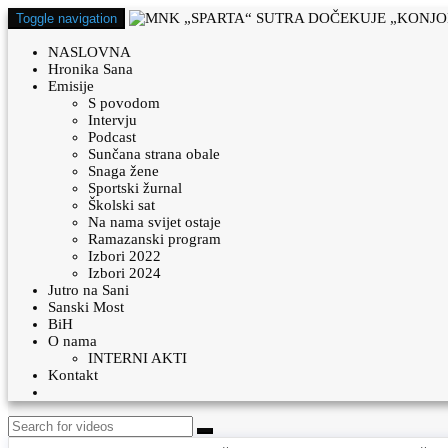
Toggle navigation
NASLOVNA
Hronika Sana
Emisije
S povodom
Intervju
Podcast
Sunčana strana obale
Snaga žene
Sportski žurnal
Školski sat
Na nama svijet ostaje
Ramazanski program
Izbori 2022
Izbori 2024
Jutro na Sani
Sanski Most
BiH
O nama
INTERNI AKTI
Kontakt