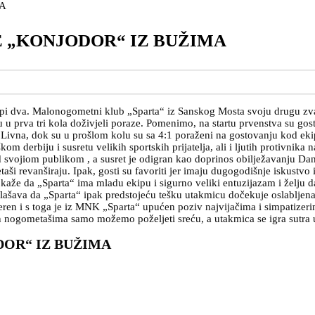
 „KONJODOR“ IZ BUŽIMA
upi dva. Malonogometni klub „Sparta“ iz Sanskog Mosta svoju drugu zva
 prva tri kola doživjeli poraze. Pomenimo, na startu prvenstva su gos
 Livna, dok su u prošlom kolu su sa 4:1 poraženi na gostovanju kod ek
iškom derbiju i susretu velikih sportskih prijatelja, ali i ljutih protivni
d svojiom publikom , a susret je odigran kao doprinos obilježavanju Da
taši revanširaju. Ipak, gosti su favoriti jer imaju dugogodišnje iskustv
 kaže da „Sparta“ ima mladu ekipu i sigurno veliki entuzijazam i želju 
lašava da „Sparta“ ipak predstojeću tešku utakmicu dočekuje oslabljena je
eren i s toga je iz MNK „Sparta“ upućen poziv najvijačima i simpatizer
n nogometašima samo možemo poželjeti sreću, a utakmica se igra sutra 
OR“ IZ BUŽIMA