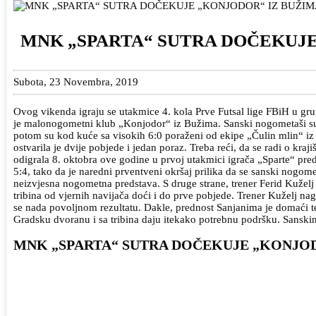
MNK „SPARTA“ SUTRA DOČEKUJE
Subota, 23 Novembra, 2019
Ovog vikenda igraju se utakmice 4. kola Prve Futsal lige FBiH u gr
je malonogometni klub „Konjodor“ iz Bužima. Sanski nogometaši su u
potom su kod kuće sa visokih 6:0 poraženi od ekipe „Čulin mlin“ iz
ostvarila je dvije pobjede i jedan poraz. Treba reći, da se radi o kraj
odigrala 8. oktobra ove godine u prvoj utakmici igrača „Sparte“ pre
5:4, tako da je naredni prventveni okršaj prilika da se sanski nogome
neizvjesna nogometna predstava. S druge strane, trener Ferid Kuželj
tribina od vjernih navijača doći i do prve pobjede. Trener Kuželj nag
se nada povoljnom rezultatu. Dakle, prednost Sanjanima je domaći t
Gradsku dvoranu i sa tribina daju itekako potrebnu podršku. Sanski
MNK „SPARTA“ SUTRA DOČEKUJE „KONJOD