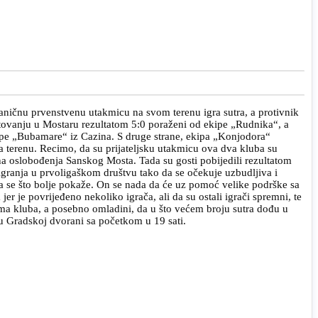
ničnu prvenstvenu utakmicu na svom terenu igra sutra, a protivnik
tovanju u Mostaru rezultatom 5:0 poraženi od ekipe „Rudnika“, a
ipe „Bubamare“ iz Cazina. S druge strane, ekipa „Konjodora“
ka na terenu. Recimo, da su prijateljsku utakmicu ova dva kluba su
na oslobođenja Sanskog Mosta. Tada su gosti pobijedili rezultatom
o igranja u prvoligaškom društvu tako da se očekuje uzbudljiva i
da se što bolje pokaže. On se nada da će uz pomoć velike podrške sa
r je povrijeđeno nekoliko igrača, ali da su ostali igrači spremni, te
ima kluba, a posebno omladini, da u što većem broju sutra dođu u
u Gradskoj dvorani sa početkom u 19 sati.