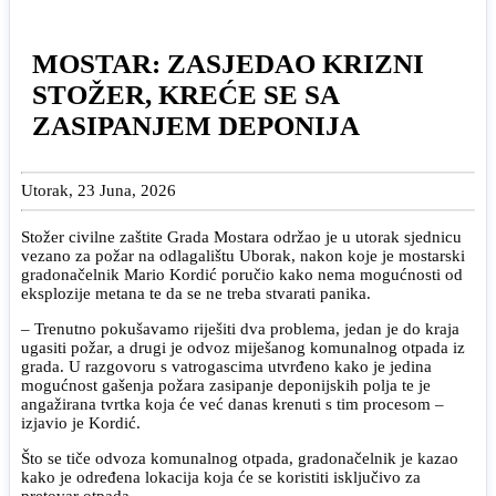
MOSTAR: ZASJEDAO KRIZNI
STOŽER, KREĆE SE SA
ZASIPANJEM DEPONIJA
Utorak, 23 Juna, 2026
Stožer civilne zaštite Grada Mostara održao je u utorak sjednicu
vezano za požar na odlagalištu Uborak, nakon koje je mostarski
gradonačelnik Mario Kordić poručio kako nema mogućnosti od
eksplozije metana te da se ne treba stvarati panika.
– Trenutno pokušavamo riješiti dva problema, jedan je do kraja
ugasiti požar, a drugi je odvoz miješanog komunalnog otpada iz
grada. U razgovoru s vatrogascima utvrđeno kako je jedina
mogućnost gašenja požara zasipanje deponijskih polja te je
angažirana tvrtka koja će već danas krenuti s tim procesom –
izjavio je Kordić.
Što se tiče odvoza komunalnog otpada, gradonačelnik je kazao
kako je određena lokacija koja će se koristiti isključivo za
pretovar otpada.