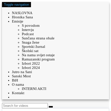
Toggle navigation
NASLOVNA
Hronika Sana
Emisije
S povodom
Intervju
Podcast
Sunčana strana obale
Snaga žene
Sportski žurnal
Školski sat
Na nama svijet ostaje
Ramazanski program
Izbori 2022
Izbori 2024
Jutro na Sani
Sanski Most
BiH
O nama
INTERNI AKTI
Kontakt