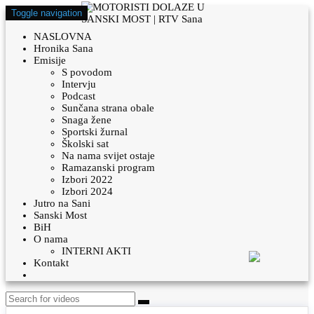
Toggle navigation
NASLOVNA
Hronika Sana
Emisije
S povodom
Intervju
Podcast
Sunčana strana obale
Snaga žene
Sportski žurnal
Školski sat
Na nama svijet ostaje
Ramazanski program
Izbori 2022
Izbori 2024
Jutro na Sani
Sanski Most
BiH
O nama
INTERNI AKTI
Kontakt