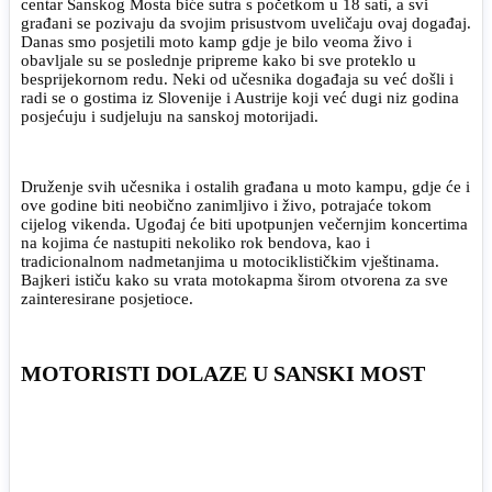
centar Sanskog Mosta biće sutra s početkom u 18 sati, a svi
građani se pozivaju da svojim prisustvom uveličaju ovaj događaj.
Danas smo posjetili moto kamp gdje je bilo veoma živo i
obavljale su se poslednje pripreme kako bi sve proteklo u
besprijekornom redu. Neki od učesnika događaja su već došli i
radi se o gostima iz Slovenije i Austrije koji već dugi niz godina
posjećuju i sudjeluju na sanskoj motorijadi.
Druženje svih učesnika i ostalih građana u moto kampu, gdje će i
ove godine biti neobično zanimljivo i živo, potrajaće tokom
cijelog vikenda. Ugođaj će biti upotpunjen večernjim koncertima
na kojima će nastupiti nekoliko rok bendova, kao i
tradicionalnom nadmetanjima u motociklističkim vještinama.
Bajkeri ističu kako su vrata motokapma širom otvorena za sve
zainteresirane posjetioce.
MOTORISTI DOLAZE U SANSKI MOST