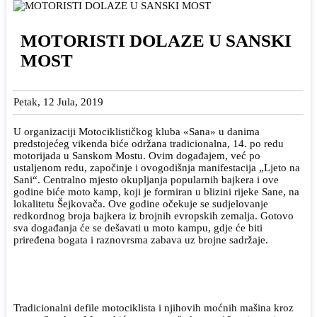
MOTORISTI DOLAZE U SANSKI
MOST
Petak, 12 Jula, 2019
U organizaciji Motociklističkog kluba «Sana» u danima
predstojećeg vikenda biće održana tradicionalna, 14. po redu
motorijada u Sanskom Mostu. Ovim događajem, već po
ustaljenom redu, započinje i ovogodišnja manifestacija „Ljeto na
Sani“. Centralno mjesto okupljanja popularnih bajkera i ove
godine biće moto kamp, koji je formiran u blizini rijeke Sane, na
lokalitetu Šejkovača. Ove godine očekuje se sudjelovanje
redkordnog broja bajkera iz brojnih evropskih zemalja. Gotovo
sva događanja će se dešavati u moto kampu, gdje će biti
priređena bogata i raznovrsma zabava uz brojne sadržaje.
Tradicionalni defile motociklista i njihovih moćnih mašina kroz