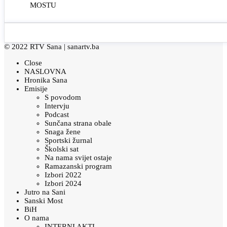
MOSTU
© 2022 RTV Sana |
sanartv.ba
Close
NASLOVNA
Hronika Sana
Emisije
S povodom
Intervju
Podcast
Sunčana strana obale
Snaga žene
Sportski žurnal
Školski sat
Na nama svijet ostaje
Ramazanski program
Izbori 2022
Izbori 2024
Jutro na Sani
Sanski Most
BiH
O nama
INTERNI AKTI