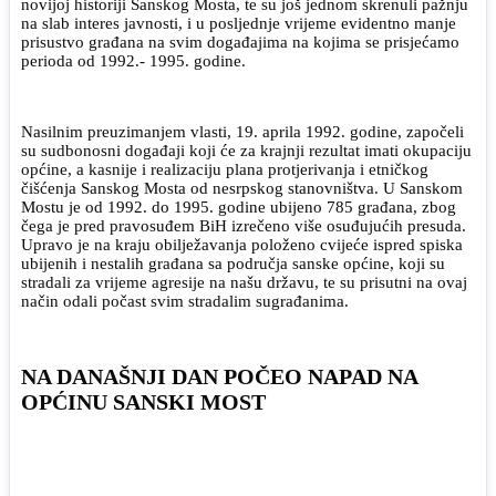
novijoj historiji Sanskog Mosta, te su još jednom skrenuli pažnju
na slab interes javnosti, i u posljednje vrijeme evidentno manje
prisustvo građana na svim događajima na kojima se prisjećamo
perioda od 1992.- 1995. godine.
Nasilnim preuzimanjem vlasti, 19. aprila 1992. godine, započeli
su sudbonosni događaji koji će za krajnji rezultat imati okupaciju
općine, a kasnije i realizaciju plana protjerivanja i etničkog
čišćenja Sanskog Mosta od nesrpskog stanovništva. U Sanskom
Mostu je od 1992. do 1995. godine ubijeno 785 građana, zbog
čega je pred pravosuđem BiH izrečeno više osuđujućih presuda.
Upravo je na kraju obilježavanja položeno cvijeće ispred spiska
ubijenih i nestalih građana sa područja sanske općine, koji su
stradali za vrijeme agresije na našu državu, te su prisutni na ovaj
način odali počast svim stradalim sugrađanima.
NA DANAŠNJI DAN POČEO NAPAD NA
OPĆINU SANSKI MOST