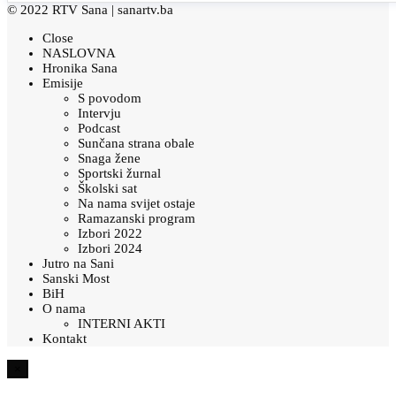
© 2022 RTV Sana |
sanartv.ba
Close
NASLOVNA
Hronika Sana
Emisije
S povodom
Intervju
Podcast
Sunčana strana obale
Snaga žene
Sportski žurnal
Školski sat
Na nama svijet ostaje
Ramazanski program
Izbori 2022
Izbori 2024
Jutro na Sani
Sanski Most
BiH
O nama
INTERNI AKTI
Kontakt
×