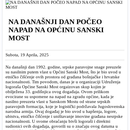
NA DANAŠNJI DAN POČEO
NAPAD NA OPĆINU SANSKI
MOST
Subota, 19 Aprila, 2025
Na današnji dan 1992. godine, srpske paravojne snage preuzele
su nasilnim putem vlast u Općini Sanski Most, što je bio uvod u
etničko čišćenje ovih prostora od građana bošnjačke i hrvatske
nacionalnosti. Tim povodom, danas je u organizaciji Udruženja
logoraša Općine Sanski Most orgaizovan skup kojim je
obilježena 33. godišnjica ovog događaja. Ovom prilikom
evocirane su uspomene na napad na zgradu općine, kada je
nasilno preuzeta vlast u Sanskom Mostu od strane srpskih
paravojnih formacija, koje je logistički podržavala Jugoslovenska
narodna armija. Ovaj događaj je bio uvod u hapšenja, logore,
ubistva, etničko čišćenje i uništavanje imovine građana nesrpske
nacionalnosti. U svome obraćanju bivši logoraši i direktni
sudionici ovih događaja, govorili su o značaju ovog datuma u