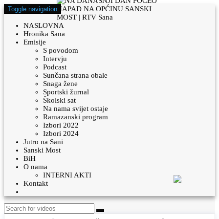
Toggle navigation
NASLOVNA
Hronika Sana
Emisije
S povodom
Intervju
Podcast
Sunčana strana obale
Snaga žene
Sportski žurnal
Školski sat
Na nama svijet ostaje
Ramazanski program
Izbori 2022
Izbori 2024
Jutro na Sani
Sanski Most
BiH
O nama
INTERNI AKTI
Kontakt