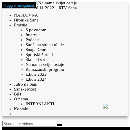
Toggle navigation
NASLOVNA
Hronika Sana
Emisije
S povodom
Intervju
Podcast
Sunčana strana obale
Snaga žene
Sportski žurnal
Školski sat
Na nama svijet ostaje
Ramazanski program
Izbori 2022
Izbori 2024
Jutro na Sani
Sanski Most
BiH
O nama
INTERNI AKTI
Kontakt