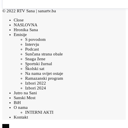
© 2022 RTV Sana |
sanartv.ba
Close
NASLOVNA
Hronika Sana
Emisije
S povodom
Intervju
Podcast
Sunčana strana obale
Snaga žene
Sportski žurnal
Školski sat
Na nama svijet ostaje
Ramazanski program
Izbori 2022
Izbori 2024
Jutro na Sani
Sanski Most
BiH
O nama
INTERNI AKTI
Kontakt
×