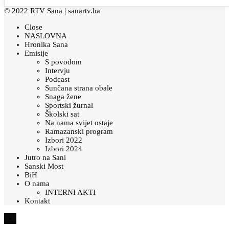
© 2022 RTV Sana |
sanartv.ba
Close
NASLOVNA
Hronika Sana
Emisije
S povodom
Intervju
Podcast
Sunčana strana obale
Snaga žene
Sportski žurnal
Školski sat
Na nama svijet ostaje
Ramazanski program
Izbori 2022
Izbori 2024
Jutro na Sani
Sanski Most
BiH
O nama
INTERNI AKTI
Kontakt
×