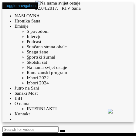
Toggle navigation
NASLOVNA
Hronika Sana
Emisije
S povodom
Intervju
Podcast
Sunčana strana obale
Snaga žene
Sportski žurnal
Školski sat
Na nama svijet ostaje
Ramazanski program
Izbori 2022
Izbori 2024
Jutro na Sani
Sanski Most
BiH
O nama
INTERNI AKTI
Kontakt