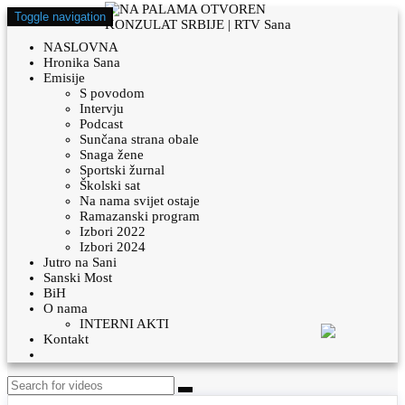
Toggle navigation
NASLOVNA
Hronika Sana
Emisije
S povodom
Intervju
Podcast
Sunčana strana obale
Snaga žene
Sportski žurnal
Školski sat
Na nama svijet ostaje
Ramazanski program
Izbori 2022
Izbori 2024
Jutro na Sani
Sanski Most
BiH
O nama
INTERNI AKTI
Kontakt