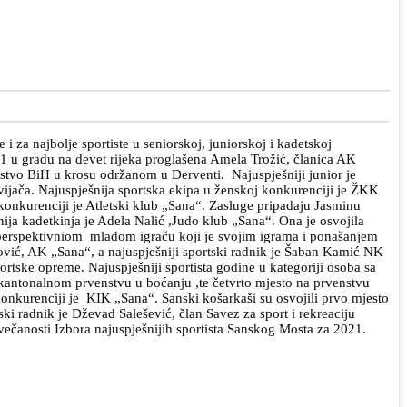
 za najbolje sportiste u seniorskoj, juniorskoj i kadetskoj
roj 1 u gradu na devet rijeka proglašena Amela Trožić, članica AK
nstvo BiH u krosu održanom u Derventi. Najuspješniji junior je
ijača. Najuspješnija sportska ekipa u ženskoj konkurenciji je ŽKK
onkurenciji je Atletski klub „Sana“. Zasluge pripadaju Jasminu
ja kadetkinja je Adela Nalić ,Judo klub „Sana“. Ona je osvojila
 perspektivniom mladom igraču koji je svojim igrama i ponašanjem
ović, AK „Sana“, a najuspješniji sportski radnik je Šaban Kamić NK
rtske opreme. Najuspješniji sportista godine u kategoriji osoba sa
 kantonalnom prvenstvu u boćanju ,te četvrto mjesto na prvenstvu
onkurenciji je KIK „Sana“. Sanski košarkaši su osvojili prvo mjesto
ki radnik je Dževad Salešević, član Savez za sport i rekreaciju
ečanosti Izbora najuspješnijih sportista Sanskog Mosta za 2021.