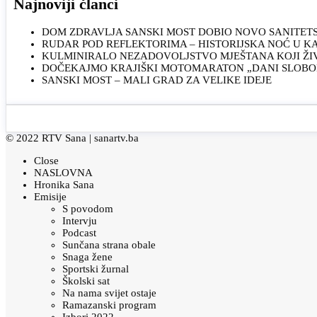
Najnoviji članci
DOM ZDRAVLJA SANSKI MOST DOBIO NOVO SANITET
RUDAR POD REFLEKTORIMA – HISTORIJSKA NOĆ U 
KULMINIRALO NEZADOVOLJSTVO MJEŠTANA KOJI ŽI
DOČEKAJMO KRAJIŠKI MOTOMARATON „DANI SLOBOD
SANSKI MOST – MALI GRAD ZA VELIKE IDEJE
© 2022 RTV Sana |
sanartv.ba
Close
NASLOVNA
Hronika Sana
Emisije
S povodom
Intervju
Podcast
Sunčana strana obale
Snaga žene
Sportski žurnal
Školski sat
Na nama svijet ostaje
Ramazanski program
Izbori 2022