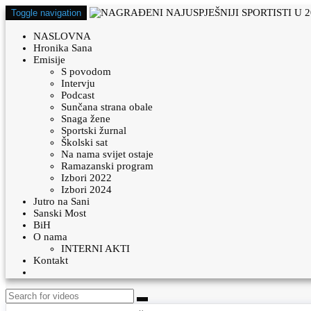
Toggle navigation
NASLOVNA
Hronika Sana
Emisije
S povodom
Intervju
Podcast
Sunčana strana obale
Snaga žene
Sportski žurnal
Školski sat
Na nama svijet ostaje
Ramazanski program
Izbori 2022
Izbori 2024
Jutro na Sani
Sanski Most
BiH
O nama
INTERNI AKTI
Kontakt