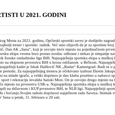
ISTI U 2021. GODINI
og Mosta za 2021. godinu, Općinski sportski savez je dodijelio nagrade i
 najbolji trener i sportski radnik. Već smo objavili da je za sportistu b
išić, član AK „Sana“, koji je osvojio treće mjesto na pojedinačnom prve
sku ekipu veoma brzo postao nosilac odbrane i stekao je simpatije nav
ik ženske omladinske lige BiH. Najuspješnija sportska ekipa u muškoj k
mjesto na ekipnom prvenstvu BiH u krosu održanom u Brčkom. Najuspješni
ajuspješniji kadet je Ishak Halilović NK „Rudar“ Kamengrad. Radi se o
om periodu. Za najuspješnijeg trenera je očekivano izabran Ekrem Jakup
 na mlade igrače, a veliki doprinos je dao klubu posebno u nabavci spo
sport i rekreaciju invalida Sanski Most. On je osvojio drugo mjesto na
eće mjesto na prvenstvu USK-a. Najuspješnija sportska ekipa u muškoj k
upili na državnom i KUP prvenstvu BiH, te NLB ligi. Najuspješniji sports
du i boćanju.Svojim radom doprinosi uspješnom radu Saveza. Snimak sv
 Sana u petak, 11. februara u 20 sati.