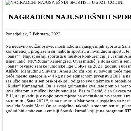
NAGRAĐENI NAJUSPJEŠNIJI SPORT
Ponedjeljak, 7 Februara, 2022
Na nedavno održanoj svečanosti Izbora najuspješnijih sportista Sansk
konkurenciji, proglašeni su najbolji sportisti u invalidnom sportu, te
„Sana““. Najuspješniji sportista u muškoj konkurenciji je Jasmin Al
Ismet Talić, NK“Rudar“Kamengrad. Ovaj mladić je dolaskom u senior
„Sana“ osvajač ženske juniorske lige USK-a za 2021. godinu i učesn
Ališiću, Mehrudinu Šljivaru i Anesu Bojiću koji su osvojili treće 
treće mjesto kategorija -44 kg na pojedinačnom prvenstvu BiH, a n
zaslužio mjesto u seniorskoj ekipi i odigrao sve utakmice u protekl
„Rudar“ Kamengrad. On je svoje golmanske kvalitete prenio i prenosi
invaliditetom u muškoj konkurenciji je Besim Dedić, član Saveza za 
BiH, a u pikadu je osvojio prvo mjesto na općinskom prvenstvu i tr
na turniru „Sana 2021“, te na turniru u Mariboru, a uspješno su nast
invalida Sanski Most. On se uspješno takmiči u stonom tenisu, pika
godini biti emitovan u emisiji Spotski žurnal koji je na programu RTV