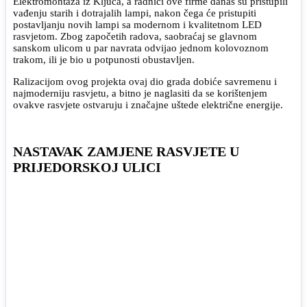
Elektromontaža iz Ključa, a radnici ove firme danas su pristupili
vađenju starih i dotrajalih lampi, nakon čega će pristupiti
postavljanju novih lampi sa modernom i kvalitetnom LED
rasvjetom. Zbog započetih radova, saobraćaj se glavnom
sanskom ulicom u par navrata odvijao jednom kolovoznom
trakom, ili je bio u potpunosti obustavljen.
Ralizacijom ovog projekta ovaj dio grada dobiće savremenu i
najmoderniju rasvjetu, a bitno je naglasiti da se korištenjem
ovakve rasvjete ostvaruju i značajne uštede električne energije.
NASTAVAK ZAMJENE RASVJETE U
PRIJEDORSKOJ ULICI