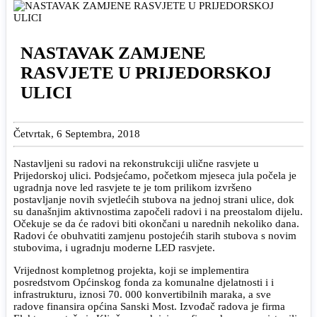
NASTAVAK ZAMJENE
RASVJETE U PRIJEDORSKOJ
ULICI
Četvrtak, 6 Septembra, 2018
Nastavljeni su radovi na rekonstrukciji ulične rasvjete u
Prijedorskoj ulici. Podsjećamo, početkom mjeseca jula počela je
ugradnja nove led rasvjete te je tom prilikom izvršeno
postavljanje novih svjetlećih stubova na jednoj strani ulice, dok
su današnjim aktivnostima započeli radovi i na preostalom dijelu.
Očekuje se da će radovi biti okončani u narednih nekoliko dana.
Radovi će obuhvatiti zamjenu postojećih starih stubova s novim
stubovima, i ugradnju moderne LED rasvjete.
Vrijednost kompletnog projekta, koji se implementira
posredstvom Općinskog fonda za komunalne djelatnosti i i
infrastrukturu, iznosi 70. 000 konvertibilnih maraka, a sve
radove finansira općina Sanski Most. Izvođač radova je firma