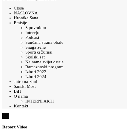
Close
NASLOVNA
Hronika Sana
Emisije
S povodom
Intervju
Podcast
Sunčana strana obale
Snaga žene
Sportski žurnal
Školski sat
Na nama svijet ostaje
Ramazanski program
Izbori 2022
Izbori 2024
Jutro na Sani
Sanski Most
BiH
O nama
INTERNI AKTI
Kontakt
×
Report Video