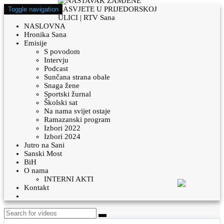
Toggle navigation
NASLOVNA
Hronika Sana
Emisije
S povodom
Intervju
Podcast
Sunčana strana obale
Snaga žene
Sportski žurnal
Školski sat
Na nama svijet ostaje
Ramazanski program
Izbori 2022
Izbori 2024
Jutro na Sani
Sanski Most
BiH
O nama
INTERNI AKTI
Kontakt