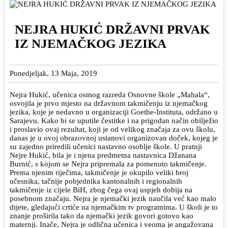
NEJRA HUKIĆ DRŽAVNI PRVAK
IZ NJEMAČKOG JEZIKA
Ponedjeljak, 13 Maja, 2019
Nejra Hukić, učenica osmog razreda Osnovne škole „Mahala“,
osvojila je prvo mjesto na državnom takmičenju iz njemačkog
jezika, koje je nedavno u organizaciji Goethe-Instituta, održano u
Sarajevu. Kako bi se uputile čestitke i na prigodan način obilježio
i proslavio ovaj rezultat, koji je od velikog značaja za ovu školu,
danas je u ovoj obrazovnoj ustanovi organizovan doček, kojeg je
su zajedno priredili učenici nastavno osoblje škole. U pratnji
Nejre Hukić, bila je i njena predmetna nastavnica Džanana
Burnić, s kojom se Nejra pripremala za pomenuto takmičenje.
Prema njenim riječima, takmičenje je okupilo veliki broj
učesnika, tačnije pobjednika kantonalnih i regionalnih
takmičenje iz cijele BiH, zbog čega ovaj uspjeh dobija na
posebnom značaju. Nejra je njemački jezik naučila već kao malo
dijete, gledajući crtiće na njemačkim tv programima. U školi je to
znanje proširila tako da njemački jezik govori gotovo kao
maternji. Inače, Nejra je odlična učenica i veoma je angažovana