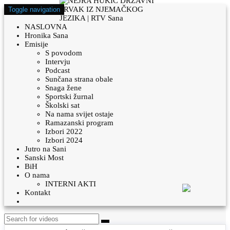
Toggle navigation
NASLOVNA
Hronika Sana
Emisije
S povodom
Intervju
Podcast
Sunčana strana obale
Snaga žene
Sportski žurnal
Školski sat
Na nama svijet ostaje
Ramazanski program
Izbori 2022
Izbori 2024
Jutro na Sani
Sanski Most
BiH
O nama
INTERNI AKTI
Kontakt