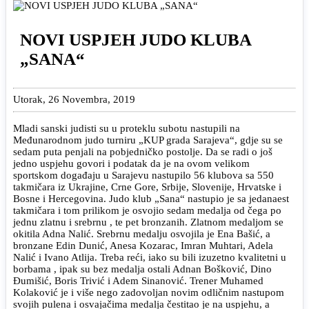
NOVI USPJEH JUDO KLUBA
„SANA“
Utorak, 26 Novembra, 2019
Mladi sanski judisti su u proteklu subotu nastupili na
Međunarodnom judo turniru „KUP grada Sarajeva“, gdje su se
sedam puta penjali na pobjedničko postolje. Da se radi o još
jedno uspjehu govori i podatak da je na ovom velikom
sportskom događaju u Sarajevu nastupilo 56 klubova sa 550
takmičara iz Ukrajine, Crne Gore, Srbije, Slovenije, Hrvatske i
Bosne i Hercegovina. Judo klub „Sana“ nastupio je sa jedanaest
takmičara i tom prilikom je osvojio sedam medalja od čega po
jednu zlatnu i srebrnu , te pet bronzanih. Zlatnom medaljom se
okitila Adna Nalić. Srebrnu medalju osvojila je Ena Bašić, a
bronzane Edin Dunić, Anesa Kozarac, Imran Muhtari, Adela
Nalić i Ivano Atlija. Treba reći, iako su bili izuzetno kvalitetni u
borbama , ipak su bez medalja ostali Adnan Bošković, Dino
Đumišić, Boris Trivić i Adem Sinanović. Trener Muhamed
Kolaković je i više nego zadovoljan novim odličnim nastupom
svojih pulena i osvajačima medalja čestitao je na uspjehu, a