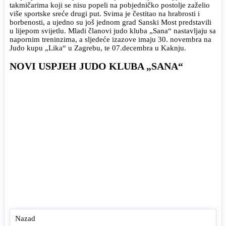
takmičarima koji se nisu popeli na pobjedničko postolje zaželio
više sportske sreće drugi put. Svima je čestitao na hrabrosti i
borbenosti, a ujedno su još jednom grad Sanski Most predstavili
u lijepom svijetlu. Mladi članovi judo kluba „Sana“ nastavljaju sa
napornim treninzima, a sljedeće izazove imaju 30. novembra na
Judo kupu „Lika“ u Zagrebu, te 07.decembra u Kaknju.
NOVI USPJEH JUDO KLUBA „SANA“
Nazad