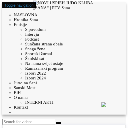
Toggle navigation
NASLOVNA
Hronika Sana
Emisije
S povodom
Intervju
Podcast
Sunčana strana obale
Snaga žene
Sportski žurnal
Školski sat
Na nama svijet ostaje
Ramazanski program
Izbori 2022
Izbori 2024
Jutro na Sani
Sanski Most
BiH
O nama
INTERNI AKTI
Kontakt