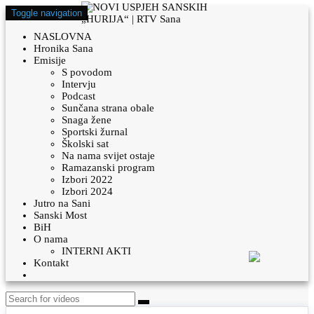
Toggle navigation
NASLOVNA
Hronika Sana
Emisije
S povodom
Intervju
Podcast
Sunčana strana obale
Snaga žene
Sportski žurnal
Školski sat
Na nama svijet ostaje
Ramazanski program
Izbori 2022
Izbori 2024
Jutro na Sani
Sanski Most
BiH
O nama
INTERNI AKTI
Kontakt