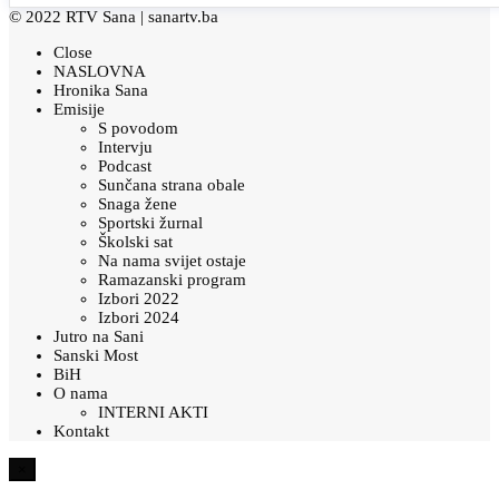
© 2022 RTV Sana |
sanartv.ba
Close
NASLOVNA
Hronika Sana
Emisije
S povodom
Intervju
Podcast
Sunčana strana obale
Snaga žene
Sportski žurnal
Školski sat
Na nama svijet ostaje
Ramazanski program
Izbori 2022
Izbori 2024
Jutro na Sani
Sanski Most
BiH
O nama
INTERNI AKTI
Kontakt
×