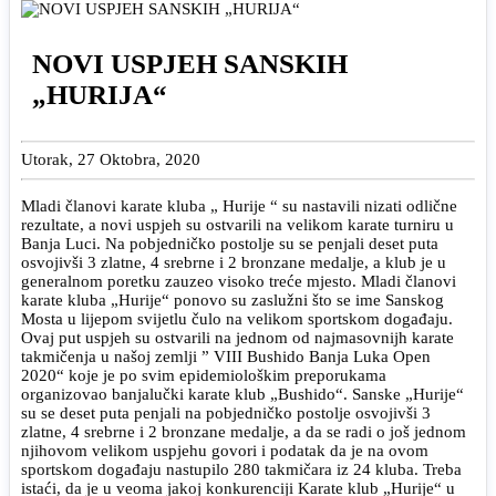
NOVI USPJEH SANSKIH
„HURIJA“
Utorak, 27 Oktobra, 2020
Mladi članovi karate kluba „ Hurije “ su nastavili nizati odlične
rezultate, a novi uspjeh su ostvarili na velikom karate turniru u
Banja Luci. Na pobjedničko postolje su se penjali deset puta
osvojivši 3 zlatne, 4 srebrne i 2 bronzane medalje, a klub je u
generalnom poretku zauzeo visoko treće mjesto. Mladi članovi
karate kluba „Hurije“ ponovo su zaslužni što se ime Sanskog
Mosta u lijepom svijetlu čulo na velikom sportskom događaju.
Ovaj put uspjeh su ostvarili na jednom od najmasovnijh karate
takmičenja u našoj zemlji ” VIII Bushido Banja Luka Open
2020“ koje je po svim epidemiološkim preporukama
organizovao banjalučki karate klub „Bushido“. Sanske „Hurije“
su se deset puta penjali na pobjedničko postolje osvojivši 3
zlatne, 4 srebrne i 2 bronzane medalje, a da se radi o još jednom
njihovom velikom uspjehu govori i podatak da je na ovom
sportskom događaju nastupilo 280 takmičara iz 24 kluba. Treba
istaći, da je u veoma jakoj konkurenciji Karate klub „Hurije“ u