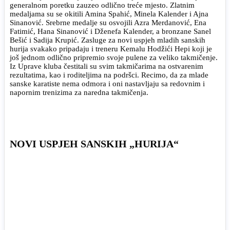
generalnom poretku zauzeo odlično treće mjesto. Zlatnim
medaljama su se okitili Amina Spahić, Minela Kalender i Ajna
Sinanović. Srebrne medalje su osvojili Azra Merdanović, Ena
Fatimić, Hana Sinanović i Dženefa Kalender, a bronzane Sanel
Bešić i Sadija Krupić. Zasluge za novi uspjeh mladih sanskih
hurija svakako pripadaju i treneru Kemalu Hodžići Hepi koji je
još jednom odlično pripremio svoje pulene za veliko takmičenje.
Iz Uprave kluba čestitali su svim takmičarima na ostvarenim
rezultatima, kao i roditeljima na podršci. Recimo, da za mlade
sanske karatiste nema odmora i oni nastavljaju sa redovnim i
napornim trenizima za naredna takmičenja.
NOVI USPJEH SANSKIH „HURIJA“