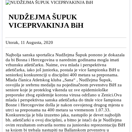
NUDŽEJMA ŠUPUK
VICEPRVAKINJA BiH
Utorak, 11 Augusta, 2020
Najbolja sanska sportašica Nudžejma Šupuk ponono je dokazala
da bi Bosna i Hercegovina u narednim godinama mogla imati
vrhunsku atletičarku. Naime, ova mlada i perspektivna
atletičarka, iako još juniorka, postala je vice šampionka BiH u
seniorkoj konkurenciji u disciplini 400 metara sa preponama.
Mlada članica Atletskog kluba „Sana“ , Nudžejma Šupuk,
osvojila je srebrnu medalju na pojedinačnom prvenstvu BiH za
seniore koje je proteklog vikenda uz sve epidemiološke
preporuke zbog epidemije korona virusa održano u Zenici.Ova
mlada i perspektivna sanska atletičarka do titule vice šampiona
Bosne i Hercegovine došla je nakon osvojenog drugog mjesta u
utrci sa preponama na 400 metara sa vremenom 1.07.33.
Konkurencija je bila izuzetno jaka, nastupilo je devet najboljih
bh. atletičarki u ovoj disciplini, a bitno je istaći da je Nudžejma
ovim rezultatom ostvarila normu za juniorsku reprezentaciju BiH
sa kojom bi trebala nastupiti na Ballanskom prvenstvu u