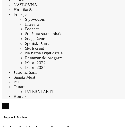
NASLOVNA
Hronika Sana
Emisije
S povodom
Intervju
Podcast
Sunčana strana obale
Snaga žene
Sportski žurnal
Školski sat
Na nama svijet ostaje
Ramazanski program
Izbori 2022
Izbori 2024
Jutro na Sani
Sanski Most
BiH
O nama
INTERNI AKTI
Kontakt
×
Report Video