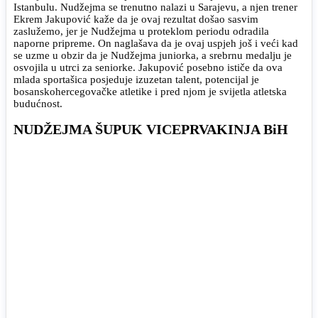
Istanbulu. Nudžejma se trenutno nalazi u Sarajevu, a njen trener
Ekrem Jakupović kaže da je ovaj rezultat došao sasvim
zaslužemo, jer je Nudžejma u proteklom periodu odradila
naporne pripreme. On naglašava da je ovaj uspjeh još i veći kad
se uzme u obzir da je Nudžejma juniorka, a srebrnu medalju je
osvojila u utrci za seniorke. Jakupović posebno ističe da ova
mlada sportašica posjeduje izuzetan talent, potencijal je
bosanskohercegovačke atletike i pred njom je svijetla atletska
budućnost.
NUDŽEJMA ŠUPUK VICEPRVAKINJA BiH