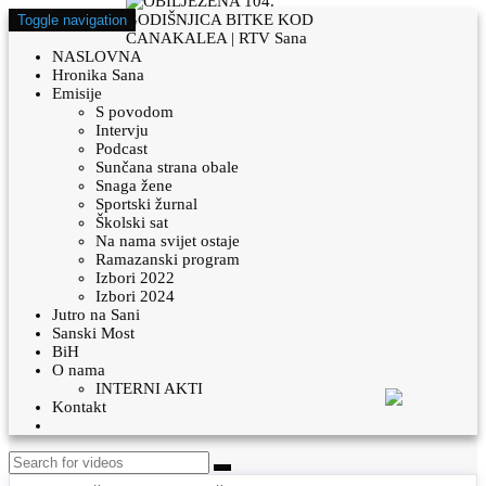
Toggle navigation
NASLOVNA
Hronika Sana
Emisije
S povodom
Intervju
Podcast
Sunčana strana obale
Snaga žene
Sportski žurnal
Školski sat
Na nama svijet ostaje
Ramazanski program
Izbori 2022
Izbori 2024
Jutro na Sani
Sanski Most
BiH
O nama
INTERNI AKTI
Kontakt