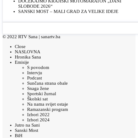
DOČEKAJMO KRAJIŠKI MOTOMARATON „DANI
SLOBODE 2026“
SANSKI MOST – MALI GRAD ZA VELIKE IDEJE
© 2022 RTV Sana |
sanartv.ba
Close
NASLOVNA
Hronika Sana
Emisije
S povodom
Intervju
Podcast
Sunčana strana obale
Snaga žene
Sportski žurnal
Školski sat
Na nama svijet ostaje
Ramazanski program
Izbori 2022
Izbori 2024
Jutro na Sani
Sanski Most
BiH