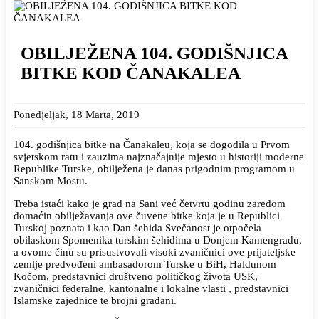
OBILJEŽENA 104. GODIŠNJICA
BITKE KOD ČANAKALEA
Ponedjeljak, 18 Marta, 2019
104. godišnjica bitke na Čanakaleu, koja se dogodila u Prvom
svjetskom ratu i zauzima najznačajnije mjesto u historiji moderne
Republike Turske, obilježena je danas prigodnim programom u
Sanskom Mostu.
Treba istaći kako je grad na Sani već četvrtu godinu zaredom
domaćin obilježavanja ove čuvene bitke koja je u Republici
Turskoj poznata i kao Dan šehida Svečanost je otpočela
obilaskom Spomenika turskim šehidima u Donjem Kamengradu,
a ovome činu su prisustvovali visoki zvaničnici ove prijateljske
zemlje predvođeni ambasadorom Turske u BiH, Haldunom
Kočom, predstavnici društveno političkog života USK,
zvaničnici federalne, kantonalne i lokalne vlasti , predstavnici
Islamske zajednice te brojni građani.