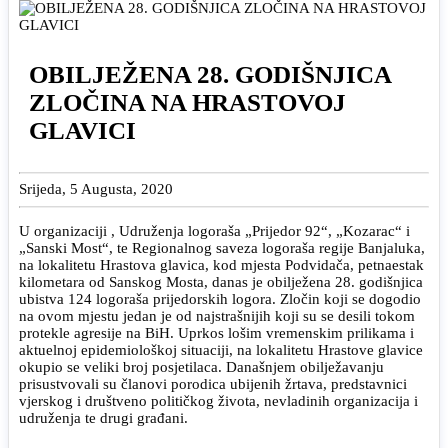
OBILJEŽENA 28. GODIŠNJICA
ZLOČINA NA HRASTOVOJ
GLAVICI
Srijeda, 5 Augusta, 2020
U organizaciji , Udruženja logoraša „Prijedor 92“, „Kozarac“ i
„Sanski Most“, te Regionalnog saveza logoraša regije Banjaluka,
na lokalitetu Hrastova glavica, kod mjesta Podvidača, petnaestak
kilometara od Sanskog Mosta, danas je obilježena 28. godišnjica
ubistva 124 logoraša prijedorskih logora. Zločin koji se dogodio
na ovom mjestu jedan je od najstrašnijih koji su se desili tokom
protekle agresije na BiH. Uprkos lošim vremenskim prilikama i
aktuelnoj epidemiološkoj situaciji, na lokalitetu Hrastove glavice
okupio se veliki broj posjetilaca. Današnjem obilježavanju
prisustvovali su članovi porodica ubijenih žrtava, predstavnici
vjerskog i društveno političkog života, nevladinih organizacija i
udruženja te drugi građani.