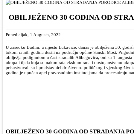
OBILJEŽENO 30 GODINA OD STR
Ponedjeljak, 1 Augusta, 2022
U zaseoku Budim, u mjestu Lukavice, danas je obilježena 30. godišnj
tokom ratnih godina desili na području općine Sanski Most. Prigodn
obilježja podignutom u čast stradalih Alibegovića, oni su 1. augusta 
ukopali tijela koja su nakon rata ekshumirana i dostojanstveno ukop
prisustvovali su i predstavnici društveno- političkog i vjerskog živ
godine je upućen apel pravosudnim institucijama da procesuiraju nar
OBILJEŽENO 30 GODINA OD STRADANJA P