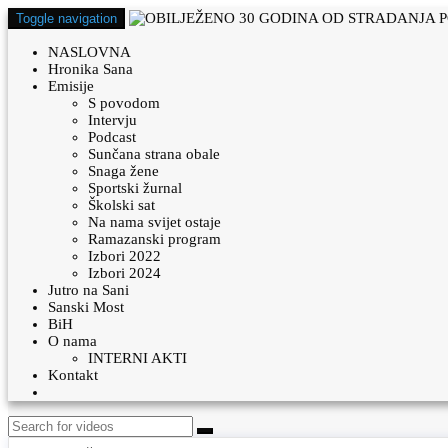
Toggle navigation
NASLOVNA
Hronika Sana
Emisije
S povodom
Intervju
Podcast
Sunčana strana obale
Snaga žene
Sportski žurnal
Školski sat
Na nama svijet ostaje
Ramazanski program
Izbori 2022
Izbori 2024
Jutro na Sani
Sanski Most
BiH
O nama
INTERNI AKTI
Kontakt