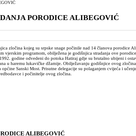
ADANJA PORODICE ALIBEGOVIĆ
ica zločina kojeg su srpske snage počinile nad 14 članova porodice Alib
im vjerskim programom, obilježena je godišnjica stradanja ove porodic
1992. godine odvedeni do potoka Hatiraj gdje su brutalno ubijeni i ostavl
ana u haremu lukavičke džamije. Obilježavanju godišnjice ovog zločina,
ota općine Sanski Most. Prisutne delegacije su polaganjem cvijeća i uče
edbodavce i počinitelje ovog zločina.
ORODICE ALIBEGOVIĆ