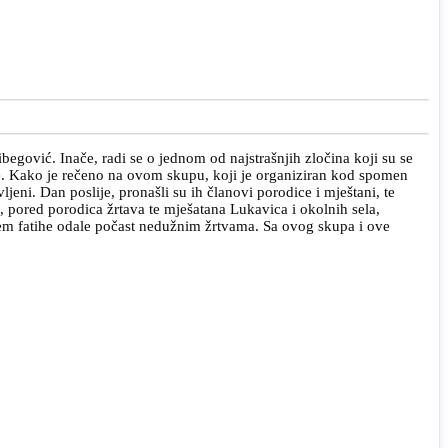
egović. Inače, radi se o jednom od najstrašnjih zločina koji su se
e. Kako je rečeno na ovom skupu, koji je organiziran kod spomen
jeni. Dan poslije, pronašli su ih članovi porodice i mještani, te
 pored porodica žrtava te mješatana Lukavica i okolnih sela,
njem fatihe odale počast nedužnim žrtvama. Sa ovog skupa i ove