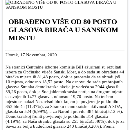
OBRAĐENO VIŠE OD 80 POSTO
GLASOVA BIRAČA U SANSKOM
MOSTU
Utorak, 17 Novembra, 2020
Na stranici Centralne izborne komisije BiH ažurirani su rezultati
izbora za Općinsko vijeće Sanski Most, a do sada su obrađena 44
biračka mjesta ili 81,48 posto, dok je preostalo da se obradi još
10 mjesta, odnosno 18,52 posto. Na osnovu do sada prebrojanih
glasova Stranka demokratske akcije je vodeća sa 2944 glasa ili
39,26 posto, dok je Socijaldemokratska partija na drugom mjestu
s osvojenih 1477 glasova, odnosno 19,70 posto. Na trećem
mjestu se nalazi Nezavisni blok kojem je povjerenje poklonilo
853 birača (11,37%), za Stranku demokratske aktivnosti A SDA,
glasala su 524 (6,99%), a za Narod i pravdu 384 birača(5,12 %).
Demokratskoj fronti povjerenje je poklonilo 314 glasača
(4,19%), za Našu stranku glasala su 255 birača(3,40%), dok je za
Savez za bolju budućnost glasalo 240 birača(3,20%). Prema