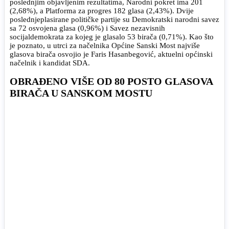
poslednjim objavljenim rezultatima, Narodni pokret ima 201
(2,68%), a Platforma za progres 182 glasa (2,43%). Dvije
poslednjeplasirane političke partije su Demokratski narodni savez
sa 72 osvojena glasa (0,96%) i Savez nezavisnih
socijaldemokrata za kojeg je glasalo 53 birača (0,71%). Kao što
je poznato, u utrci za načelnika Općine Sanski Most najviše
glasova birača osvojio je Faris Hasanbegović, aktuelni općinski
načelnik i kandidat SDA.
OBRAĐENO VIŠE OD 80 POSTO GLASOVA
BIRAČA U SANSKOM MOSTU