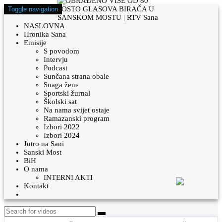
Toggle navigation
NASLOVNA
Hronika Sana
Emisije
S povodom
Intervju
Podcast
Sunčana strana obale
Snaga žene
Sportski žurnal
Školski sat
Na nama svijet ostaje
Ramazanski program
Izbori 2022
Izbori 2024
Jutro na Sani
Sanski Most
BiH
O nama
INTERNI AKTI
Kontakt