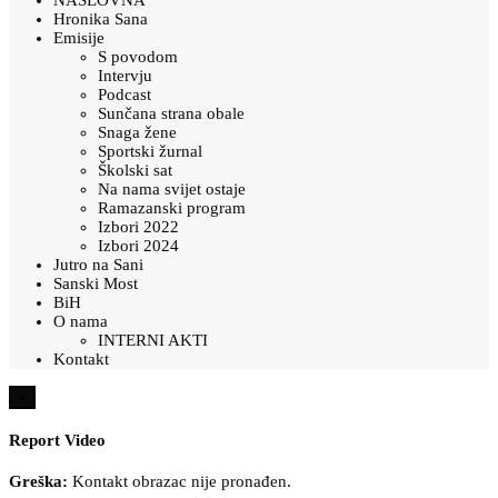
Hronika Sana
Emisije
S povodom
Intervju
Podcast
Sunčana strana obale
Snaga žene
Sportski žurnal
Školski sat
Na nama svijet ostaje
Ramazanski program
Izbori 2022
Izbori 2024
Jutro na Sani
Sanski Most
BiH
O nama
INTERNI AKTI
Kontakt
×
Report Video
Greška:
Kontakt obrazac nije pronađen.