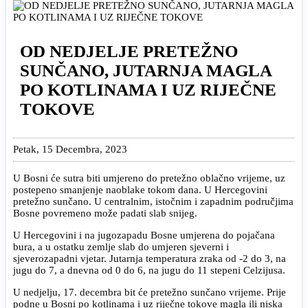
OD NEDJELJE PRETEŽNO
SUNČANO, JUTARNJA MAGLA
PO KOTLINAMA I UZ RIJEČNE
TOKOVE
Petak, 15 Decembra, 2023
U Bosni će sutra biti umjereno do pretežno oblačno vrijeme, uz
postepeno smanjenje naoblake tokom dana. U Hercegovini
pretežno sunčano. U centralnim, istočnim i zapadnim područjima
Bosne povremeno može padati slab snijeg.
U Hercegovini i na jugozapadu Bosne umjerena do pojačana
bura, a u ostatku zemlje slab do umjeren sjeverni i
sjeverozapadni vjetar. Jutarnja temperatura zraka od -2 do 3, na
jugu do 7, a dnevna od 0 do 6, na jugu do 11 stepeni Celzijusa.
U nedjelju, 17. decembra bit će pretežno sunčano vrijeme. Prije
podne u Bosni po kotlinama i uz riječne tokove magla ili niska