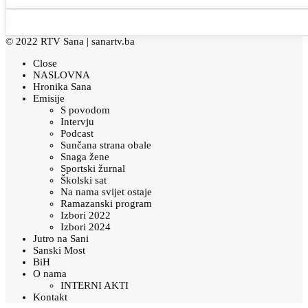
© 2022 RTV Sana |
sanartv.ba
Close
NASLOVNA
Hronika Sana
Emisije
S povodom
Intervju
Podcast
Sunčana strana obale
Snaga žene
Sportski žurnal
Školski sat
Na nama svijet ostaje
Ramazanski program
Izbori 2022
Izbori 2024
Jutro na Sani
Sanski Most
BiH
O nama
INTERNI AKTI
Kontakt