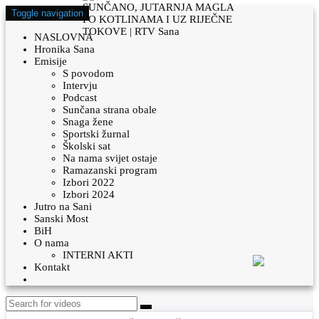
Toggle navigation
NASLOVNA
Hronika Sana
Emisije
S povodom
Intervju
Podcast
Sunčana strana obale
Snaga žene
Sportski žurnal
Školski sat
Na nama svijet ostaje
Ramazanski program
Izbori 2022
Izbori 2024
Jutro na Sani
Sanski Most
BiH
O nama
INTERNI AKTI
Kontakt