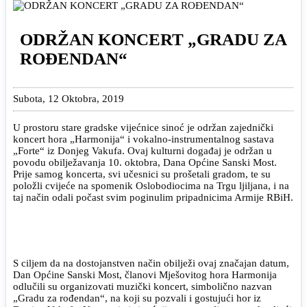
ODRŽAN KONCERT „GRADU ZA
ROĐENDAN“
Subota, 12 Oktobra, 2019
U prostoru stare gradske vijećnice sinoć je održan zajednički
koncert hora „Harmonija“ i vokalno-instrumentalnog sastava
„Forte“ iz Donjeg Vakufa. Ovaj kulturni događaj je održan u
povodu obilježavanja 10. oktobra, Dana Općine Sanski Most.
Prije samog koncerta, svi učesnici su prošetali gradom, te su
položli cvijeće na spomenik Oslobodiocima na Trgu ljiljana, i na
taj način odali počast svim poginulim pripadnicima Armije RBiH.
S ciljem da na dostojanstven način obilježi ovaj značajan datum,
Dan Općine Sanski Most, članovi Mješovitog hora Harmonija
odlučili su organizovati muzički koncert, simbolično nazvan
„Gradu za rođendan“, na koji su pozvali i gostujući hor iz