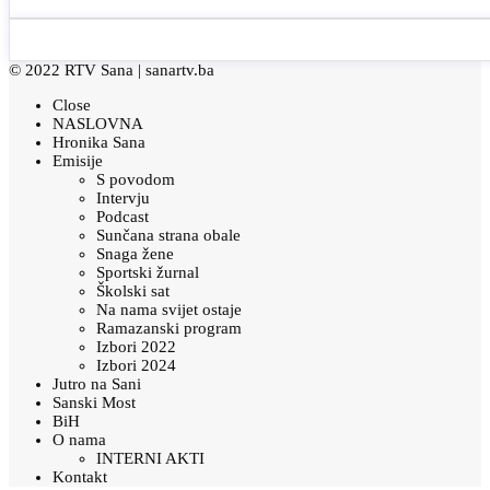
© 2022 RTV Sana |
sanartv.ba
Close
NASLOVNA
Hronika Sana
Emisije
S povodom
Intervju
Podcast
Sunčana strana obale
Snaga žene
Sportski žurnal
Školski sat
Na nama svijet ostaje
Ramazanski program
Izbori 2022
Izbori 2024
Jutro na Sani
Sanski Most
BiH
O nama
INTERNI AKTI
Kontakt