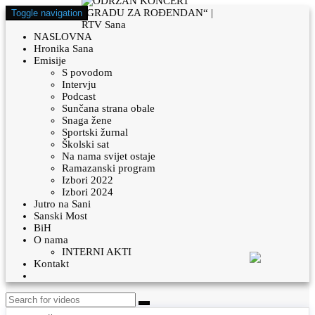
Toggle navigation
NASLOVNA
Hronika Sana
Emisije
S povodom
Intervju
Podcast
Sunčana strana obale
Snaga žene
Sportski žurnal
Školski sat
Na nama svijet ostaje
Ramazanski program
Izbori 2022
Izbori 2024
Jutro na Sani
Sanski Most
BiH
O nama
INTERNI AKTI
Kontakt