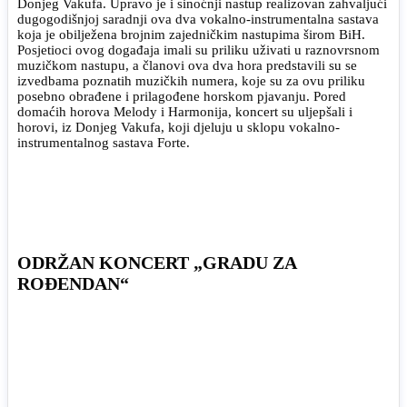
Donjeg Vakufa. Upravo je i sinoćnji nastup realizovan zahvaljući
dugogodišnjoj saradnji ova dva vokalno-instrumentalna sastava
koja je obilježena brojnim zajedničkim nastupima širom BiH.
Posjetioci ovog događaja imali su priliku uživati u raznovrsnom
muzičkom nastupu, a članovi ova dva hora predstavili su se
izvedbama poznatih muzičkih numera, koje su za ovu priliku
posebno obrađene i prilagođene horskom pjavanju. Pored
domaćih horova Melody i Harmonija, koncert su uljepšali i
horovi, iz Donjeg Vakufa, koji djeluju u sklopu vokalno-
instrumentalnog sastava Forte.
ODRŽAN KONCERT „GRADU ZA
ROĐENDAN“