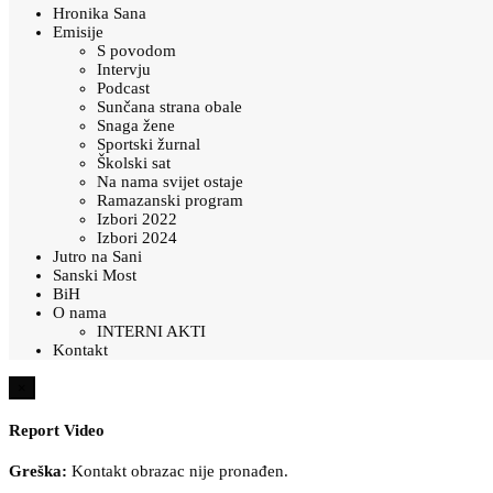
Hronika Sana
Emisije
S povodom
Intervju
Podcast
Sunčana strana obale
Snaga žene
Sportski žurnal
Školski sat
Na nama svijet ostaje
Ramazanski program
Izbori 2022
Izbori 2024
Jutro na Sani
Sanski Most
BiH
O nama
INTERNI AKTI
Kontakt
×
Report Video
Greška:
Kontakt obrazac nije pronađen.