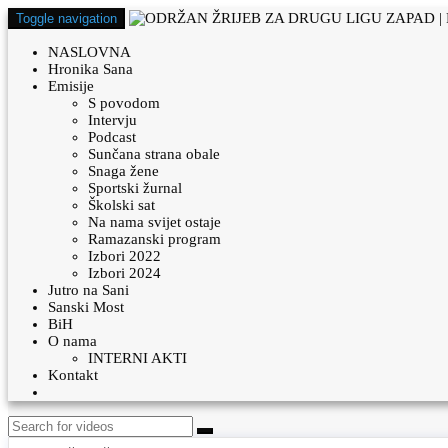
Toggle navigation
NASLOVNA
Hronika Sana
Emisije
S povodom
Intervju
Podcast
Sunčana strana obale
Snaga žene
Sportski žurnal
Školski sat
Na nama svijet ostaje
Ramazanski program
Izbori 2022
Izbori 2024
Jutro na Sani
Sanski Most
BiH
O nama
INTERNI AKTI
Kontakt