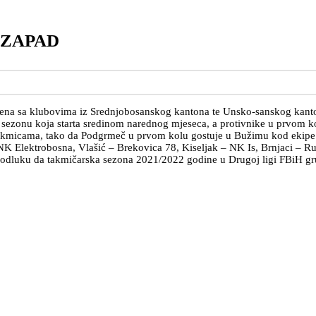
 ZAPAD
jena sa klubovima iz Srednjobosanskog kantona te Unsko-sanskog kanto
 sezonu koja starta sredinom narednog mjeseca, a protivnike u prvom 
akmicama, tako da Podgrmeč u prvom kolu gostuje u Bužimu kod ekipe 
NK Elektrobosna, Vlašić – Brekovica 78, Kiseljak – NK Is, Brnjaci – Ru
 odluku da takmičarska sezona 2021/2022 godine u Drugoj ligi FBiH gr