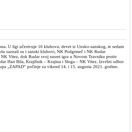
na. U ligi učestvuje 16 klubova, devet iz Unsko-sanskog, te sedam
kolu saznali su i sanski klubovi, NK Podgrmeč i NK Rudar
NK Vitez, dok Rudar svoj susret igra u Novom Travniku protiv
dar Han Bila, Krajišnik – Krajina i Sloga – NK Vitez. Izvršni odbor
upa „ZAPAD“ počinje za vikend 14. i 15. augusta 2021. godine.