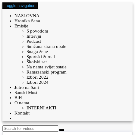
Toggle navigation
NASLOVNA
Hronika Sana
Emisije
S povodom
Intervju
Podcast
Sunčana strana obale
Snaga žene
Sportski žurnal
Školski sat
Na nama svijet ostaje
Ramazanski program
Izbori 2022
Izbori 2024
Jutro na Sani
Sanski Most
BiH
O nama
INTERNI AKTI
Kontakt