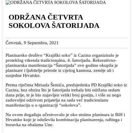
ODRŽANA ČETVRTA
SOKOLOVA ŠATORIJADA
Četvrtak, 9 Septembra, 2021
Planinarsko društvo “Krajiški soko” iz Cazina organiziralo je
proteklog vikenda tradicionalnu, 4. šatorijadu. Rekreativno-
planinarska manifestacija “Šatorijada” ove godine okupila je
planinare i ljubitelje prirode iz cijelog kantona, zemlje ali i
susjedne Hrvatske.
Prema riječima Mirsada Šemića, predsjednika PD Krajiški soko iz
Cazina, bez obzira što je šatorijada trebala biti održana sedam
dana prije, te je bio najavljen veliki broj gostiju, i više su nego
zadovoljni odzivom prijatelja na sada već tradicionlanu
manifestaciju u o rganizaciji “sokolova”.
Na ovom događaju učestvovalo je oko stotinu planinara iz BiH i
Hrvatske koje je oduševila kombinacija planinarenja, raftinga i
boravka na obalama Une.