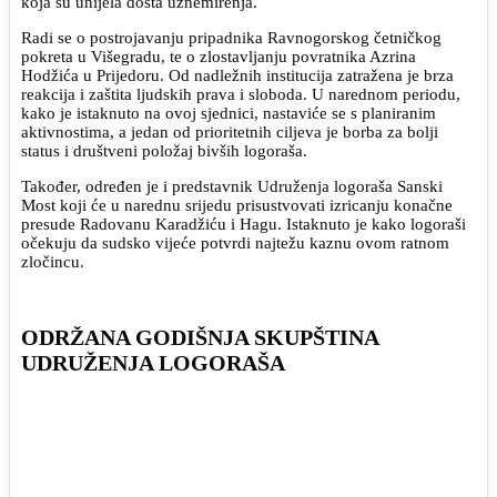
koja su unijela dosta uznemirenja.
Radi se o postrojavanju pripadnika Ravnogorskog četničkog
pokreta u Višegradu, te o zlostavljanju povratnika Azrina
Hodžića u Prijedoru. Od nadležnih institucija zatražena je brza
reakcija i zaštita ljudskih prava i sloboda. U narednom periodu,
kako je istaknuto na ovoj sjednici, nastaviće se s planiranim
aktivnostima, a jedan od prioritetnih ciljeva je borba za bolji
status i društveni položaj bivših logoraša.
Također, određen je i predstavnik Udruženja logoraša Sanski
Most koji će u narednu srijedu prisustvovati izricanju konačne
presude Radovanu Karadžiću i Hagu. Istaknuto je kako logoraši
očekuju da sudsko vijeće potvrdi najtežu kaznu ovom ratnom
zločincu.
ODRŽANA GODIŠNJA SKUPŠTINA
UDRUŽENJA LOGORAŠA