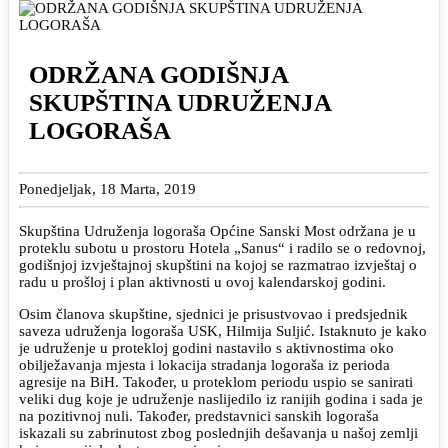
ODRŽANA GODIŠNJA
SKUPŠTINA UDRUŽENJA
LOGORAŠA
Ponedjeljak, 18 Marta, 2019
Skupština Udruženja logoraša Općine Sanski Most održana je u
proteklu subotu u prostoru Hotela „Sanus“ i radilo se o redovnoj,
godišnjoj izvještajnoj skupštini na kojoj se razmatrao izvještaj o
radu u prošloj i plan aktivnosti u ovoj kalendarskoj godini.
Osim članova skupštine, sjednici je prisustvovao i predsjednik
saveza udruženja logoraša USK, Hilmija Suljić. Istaknuto je kako
je udruženje u protekloj godini nastavilo s aktivnostima oko
obilježavanja mjesta i lokacija stradanja logoraša iz perioda
agresije na BiH. Također, u proteklom periodu uspio se sanirati
veliki dug koje je udruženje naslijedilo iz ranijih godina i sada je
na pozitivnoj nuli. Također, predstavnici sanskih logoraša
iskazali su zabrinutost zbog poslednjih dešavanja u našoj zemlji