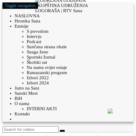
Toggle navigation
NASLOVNA
Hronika Sana
Emisije
S povodom
Intervju
Podcast
Sunčana strana obale
Snaga žene
Sportski žurnal
Školski sat
Na nama svijet ostaje
Ramazanski program
Izbori 2022
Izbori 2024
Jutro na Sani
Sanski Most
BiH
O nama
INTERNI AKTI
Kontakt