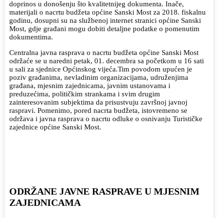
doprinos u donošenju što kvalitetnijeg dokumenta. Inače,
materijali o nacrtu budžeta općine Sanski Most za 2018. fiskalnu
godinu, dosupni su na službenoj internet stranici općine Sanski
Most, gdje građani mogu dobiti detaljne podatke o pomenutim
dokumentima.
Centralna javna rasprava o nacrtu budžeta općine Sanski Most
održaće se u naredni petak, 01. decembra sa početkom u 16 sati
u sali za sjednice Općinskog vijeća.Tim povodom upućen je
poziv građanima, nevladinim organizacijama, udruženjima
građana, mjesnim zajednicama, javnim ustanovama i
preduzećima, političkim strankama i svim drugim
zainteresovanim subjektima da prisustvuju završnoj javnoj
raspravi. Pomenimo, pored nacrta budžeta, istovremeno se
održava i javna rasprava o nacrtu odluke o osnivanju Turističke
zajednice općine Sanski Most.
ODRŽANE JAVNE RASPRAVE U MJESNIM
ZAJEDNICAMA