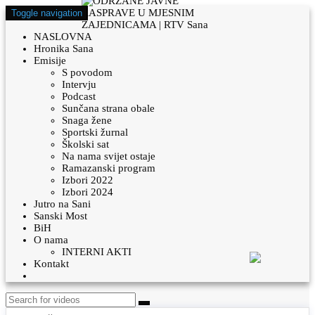
Toggle navigation
NASLOVNA
Hronika Sana
Emisije
S povodom
Intervju
Podcast
Sunčana strana obale
Snaga žene
Sportski žurnal
Školski sat
Na nama svijet ostaje
Ramazanski program
Izbori 2022
Izbori 2024
Jutro na Sani
Sanski Most
BiH
O nama
INTERNI AKTI
Kontakt