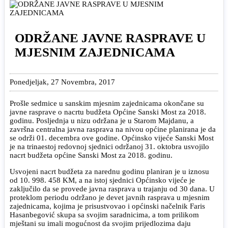
ODRŽANE JAVNE RASPRAVE U
MJESNIM ZAJEDNICAMA
Ponedjeljak, 27 Novembra, 2017
Prošle sedmice u sanskim mjesnim zajednicama okončane su
javne rasprave o nacrtu budžeta Općine Sanski Most za 2018.
godinu. Posljednja u nizu održana je u Starom Majdanu, a
završna centralna javna rasprava na nivou općine planirana je da
se održi 01. decembra ove godine. Općinsko vijeće Sanski Most
je na trinaestoj redovnoj sjednici održanoj 31. oktobra usvojilo
nacrt budžeta općine Sanski Most za 2018. godinu.
Usvojeni nacrt budžeta za narednu godinu planiran je u iznosu
od 10. 998. 458 KM, a na istoj sjednici Općinsko vijeće je
zaključilo da se provede javna rasprava u trajanju od 30 dana. U
proteklom periodu održano je devet javnih rasprava u mjesnim
zajednicama, kojima je prisustvovao i općinski načelnik Faris
Hasanbegović skupa sa svojim saradnicima, a tom prilikom
mještani su imali mogućnost da svojim prijedlozima daju