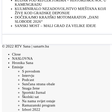
RUDAR POD REFLEKTORIMA – HISTORIJSKA NOĆ U
KAMENGRADU
KULMINIRALO NEZADOVOLJSTVO MJEŠTANA KOJI
ŽIVE KOD GRADSKE DEPONIJE
DOČEKAJMO KRAJIŠKI MOTOMARATON „DANI
SLOBODE 2026“
SANSKI MOST – MALI GRAD ZA VELIKE IDEJE
© 2022 RTV Sana |
sanartv.ba
Close
NASLOVNA
Hronika Sana
Emisije
S povodom
Intervju
Podcast
Sunčana strana obale
Snaga žene
Sportski žurnal
Školski sat
Na nama svijet ostaje
Ramazanski program
Izbori 2022