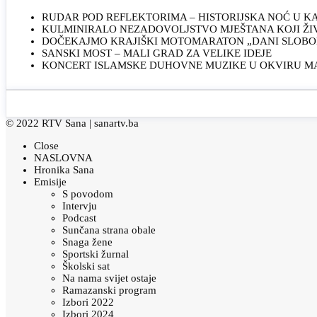
RUDAR POD REFLEKTORIMA – HISTORIJSKA NOĆ U 
KULMINIRALO NEZADOVOLJSTVO MJEŠTANA KOJI ŽI
DOČEKAJMO KRAJIŠKI MOTOMARATON „DANI SLOBOD
SANSKI MOST – MALI GRAD ZA VELIKE IDEJE
KONCERT ISLAMSKE DUHOVNE MUZIKE U OKVIRU MAN
© 2022 RTV Sana |
sanartv.ba
Close
NASLOVNA
Hronika Sana
Emisije
S povodom
Intervju
Podcast
Sunčana strana obale
Snaga žene
Sportski žurnal
Školski sat
Na nama svijet ostaje
Ramazanski program
Izbori 2022
Izbori 2024