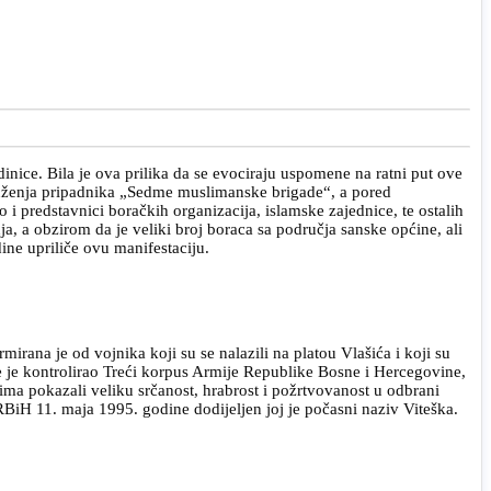
ice. Bila je ova prilika da se evociraju uspomene na ratni put ove
druženja pripadnika „Sedme muslimanske brigade“, a pored
 i predstavnici boračkih organizacija, islamske zajednice, te ostalih
, a obzirom da je veliki broj boraca sa područja sanske općine, ali
ine upriliče ovu manifestaciju.
rana je od vojnika koji su se nalazili na platou Vlašića i koji su
e je kontrolirao Treći korpus Armije Republike Bosne i Hercegovine,
štima pokazali veliku srčanost, hrabrost i požrtvovanost u odbrani
iH 11. maja 1995. godine dodijeljen joj je počasni naziv Viteška.