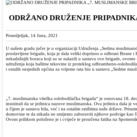
ODRŽANO DRUŽENJE PRIPADNIKA
Ponedjeljak, 14 Juna, 2021
U našem gradu jučer je u organizaciji Udruženja „Sedma muslimanska 
proslavljene brigade, koja je dala veliki doprinos u odbrani Bosne
nekadašnjih boraca koji su se nalazili u sastavu ove brigade, ovome d
udruženja koja baštine tekovine iz proteklog odbrambeno-oslobodilač
i ostalih susjednih općina za vrijeme rata bio u sastavu „Sedme mus
„7. muslimanska viteška oslobodilačka brigada“ je osnovana 18. decem
insistirali da se jedinica nazove muslimanska. Ova jedinica dala je
u čijem je sastavu bila, već i na ostalim ratištima naše države. Prisu
domovine te da nikada ne smijemo zaboraviti njihove podvige kao št
Ovom prilikom položeno je i cvijeće te proučena fatiha na Spomenik