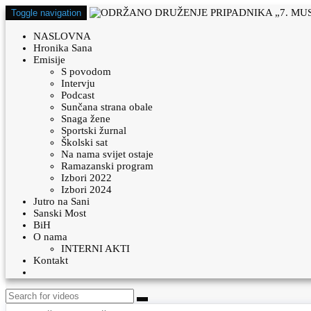
Toggle navigation
NASLOVNA
Hronika Sana
Emisije
S povodom
Intervju
Podcast
Sunčana strana obale
Snaga žene
Sportski žurnal
Školski sat
Na nama svijet ostaje
Ramazanski program
Izbori 2022
Izbori 2024
Jutro na Sani
Sanski Most
BiH
O nama
INTERNI AKTI
Kontakt