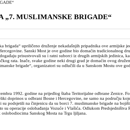
 „7. MUSLIMANSKE BRIGADE“
brigada“ upriličeno druženje nekadašnjih pripadnika ove armijske jedin
 i Hercegovine. Sanski Most je ove godine bio domaćin tradicionalnog 
ogađaju prisustvovali su i ratni suborci iz drugih armijskih jedinica, kao
kog rata. Inače, svake godine neki drugi grad je domaćin ovog druženja
limanske brigade“, organizatori su odlučili da u Sanskom Mostu ove god
bra 1992. godine na prijedlog štaba Teritorijalne odbrane Zenice. Formi
 veliki doprinos u odbrani Bosne i Hercegovine, ne samo na području koj
tni su podsjetili na činjenicu da su borci 7. muslimanske brigade na boji
o su operacije oslobađanja Vozuće i Vlašića. Odlukom Predsjedništva RB
 oslobodiocima Sanskog Mosta na Trgu ljiljana.