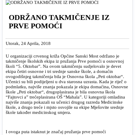
ODRŽANO TAKMIČENJE IZ
PRVE POMOĆI
Utorak, 24 Aprila, 2018
U organizaciji crvenog križa Općine Sanski Most održano je
takmičenje školskih ekipa iz pružanja Prve pomoći u osnovnoj
školi “5. Oktobar”. Na ovom takmičenju sudjelovalo je devet
ekipa četiri osnovne i tri srednje sanske škole, a domaćin
ovogodišnjeg takmičenja bila je Osnovna škola „Peti oktobar“.
Učenici su bili podijeljeni u dva starosna uzrasta. Kada je riječ o
podmlatku, najviše znanja pokazala je ekipa domaćina, Osnovne
škole „Peti oktobar“, drugoplasirana je bila osnovna škola
“Fajtovci a” trećeplasirana OŠ “Mahala”. U kategoriji omladina
najviše znanja pokazali su učenici drugog razreda Medicinske
škole, a drugo treće i mjsto osvojile su ekipe Mješovite srednje
škole također medicinskog smjera.
I ovoga puta istaknut je značaj pružanja prve pomoći