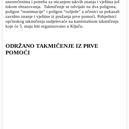
unesrećenima i potreba za sticanjem takvih znanja i vještina još
tokom obrazovanja.
Takmičenje se odvijalo na dva poligona,
poligon “reanimacije” i poligon “ozljede” a učenici su pokazali
zavidno znanje i vještine iz pružanja prve pomoći. Pobjednici
općinskog takmičenja sudjelovaće na kantonalnom takmičenju
koje će 5. maja biti organizovano u Ključu.
ODRŽANO TAKMIČENJE IZ PRVE
POMOĆI