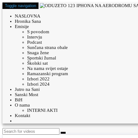
Toggle navigation
NASLOVNA
Hronika Sana
Emisije
S povodom
Intervju
Podcast
Sunčana strana obale
Snaga žene
Sportski žurnal
Školski sat
Na nama svijet ostaje
Ramazanski program
Izbori 2022
Izbori 2024
Jutro na Sani
Sanski Most
BiH
O nama
INTERNI AKTI
Kontakt