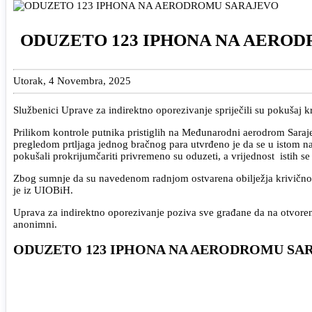
ODUZETO 123 IPHONA NA AERO
Utorak, 4 Novembra, 2025
Službenici Uprave za indirektno oporezivanje spriječili su pokušaj
Prilikom kontrole putnika pristiglih na Međunarodni aerodrom Saraje
pregledom prtljaga jednog bračnog para utvrđeno je da se u istom nal
pokušali prokrijumčariti privremeno su oduzeti, a vrijednost istih 
Zbog sumnje da su navedenom radnjom ostvarena obilježja krivičnog
je iz UIOBiH.
Uprava za indirektno oporezivanje poziva sve građane da na otvorenu 
anonimni.
ODUZETO 123 IPHONA NA AERODROMU SA