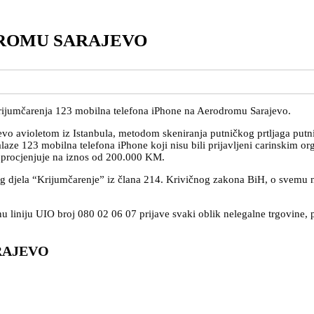
DROMU SARAJEVO
 krijumčarenja 123 mobilna telefona iPhone na Aerodromu Sarajevo.
vo avioletom iz Istanbula, metodom skeniranja putničkog prtljaga putni
aze 123 mobilna telefona iPhone koji nisu bili prijavljeni carinskim or
se procjenjuje na iznos od 200.000 KM.
 djela “Krijumčarenje” iz člana 214. Krivičnog zakona BiH, o svemu n
liniju UIO broj 080 02 06 07 prijave svaki oblik nelegalne trgovine, po
RAJEVO