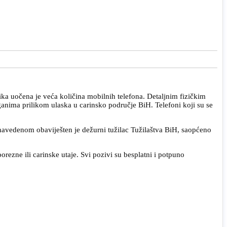
ka uočena je veća količina mobilnih telefona. Detaljnim fizičkim
ganima prilikom ulaska u carinsko područje BiH. Telefoni koji su se
avedenom obaviješten je dežurni tužilac Tužilaštva BiH, saopćeno
rezne ili carinske utaje. Svi pozivi su besplatni i potpuno