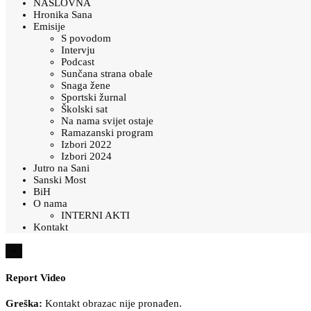
NASLOVNA
Hronika Sana
Emisije
S povodom
Intervju
Podcast
Sunčana strana obale
Snaga žene
Sportski žurnal
Školski sat
Na nama svijet ostaje
Ramazanski program
Izbori 2022
Izbori 2024
Jutro na Sani
Sanski Most
BiH
O nama
INTERNI AKTI
Kontakt
×
Report Video
Greška:
Kontakt obrazac nije pronađen.