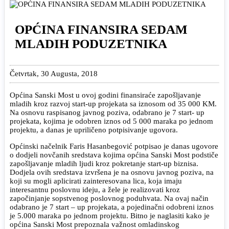
OPĆINA FINANSIRA SEDAM
MLADIH PODUZETNIKA
Četvrtak, 30 Augusta, 2018
Općina Sanski Most u ovoj godini finansiraće zapošljavanje
mladih kroz razvoj start-up projekata sa iznosom od 35 000 KM.
Na osnovu raspisanog javnog poziva, odabrano je 7 start- up
projekata, kojima je odobren iznos od 5 000 maraka po jednom
projektu, a danas je upriličeno potpisivanje ugovora.
Općinski načelnik Faris Hasanbegović potpisao je danas ugovore
o dodjeli novčanih sredstava kojima općina Sanski Most podstiče
zapošljavanje mladih ljudi kroz pokretanje start-up biznisa.
Dodjela ovih sredstava izvršena je na osnovu javnog poziva, na
koji su mogli aplicirati zainteresovana lica, koja imaju
interesantnu poslovnu ideju, a žele je realizovati kroz
započinjanje sopstvenog poslovnog poduhvata. Na ovaj način
odabrano je 7 start – up projekata, a pojedinačni odobreni iznos
je 5.000 maraka po jednom projektu. Bitno je naglasiti kako je
općina Sanski Most prepoznala važnost omladinskog