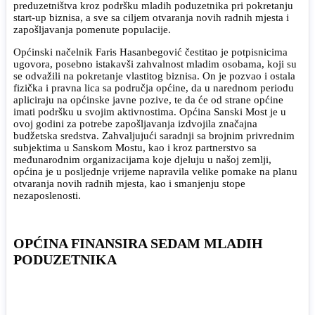
preduzetništva kroz podršku mladih poduzetnika pri pokretanju
start-up biznisa, a sve sa ciljem otvaranja novih radnih mjesta i
zapošljavanja pomenute populacije.
Općinski načelnik Faris Hasanbegović čestitao je potpisnicima
ugovora, posebno istakavši zahvalnost mladim osobama, koji su
se odvažili na pokretanje vlastitog biznisa. On je pozvao i ostala
fizička i pravna lica sa područja općine, da u narednom periodu
apliciraju na općinske javne pozive, te da će od strane općine
imati podršku u svojim aktivnostima. Općina Sanski Most je u
ovoj godini za potrebe zapošljavanja izdvojila značajna
budžetska sredstva. Zahvaljujući saradnji sa brojnim privrednim
subjektima u Sanskom Mostu, kao i kroz partnerstvo sa
međunarodnim organizacijama koje djeluju u našoj zemlji,
općina je u posljednje vrijeme napravila velike pomake na planu
otvaranja novih radnih mjesta, kao i smanjenju stope
nezaposlenosti.
OPĆINA FINANSIRA SEDAM MLADIH
PODUZETNIKA