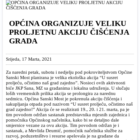
OPĆINA ORGANIZUJE VELIKU
PROLJETNU AKCIJU ČIŠĆENJA
GRADA
Srijeda, 17 Marta, 2021
Za naredni petak, subotu i nedjelju pod pokroviteljstvom Općine
Sanski Most planirana je velika ekološka akcija “U susret
proljeću, očistimo naš grad zajedno”. Nosioci ovih aktivnosti
biće JKP Sana, MZ sa građanima i lokalna udruženja. U slučaju
loših vremenskih prilika akcija se prolongira za narednu
sedmicu. Općina Sanski Most je pokrenula akciju čišćenja i
sakupljanja otpada pod nazivom “U susret proljeću, očistimo naš
grad zajedno!” Akcija će se realizirati 19., 20. i 21. marta, pa je
tim povodom održan sastanak predstavnika mjesnih zajednica i
pomoćnika Općinskog načelnika, kako bi se detaljno dale
smjernice vezane za ovu akciju. Tim povodom održan je i
sastanak, a Mevlida Deumić, pomoćnik načelnika službe za
razvoj, poduzetništvo i resurse apelovala je na građane da