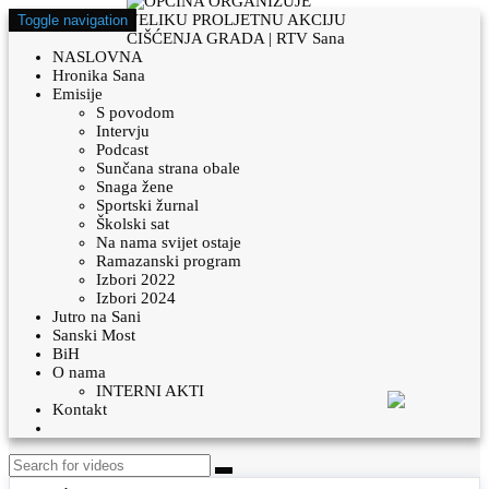
Toggle navigation
NASLOVNA
Hronika Sana
Emisije
S povodom
Intervju
Podcast
Sunčana strana obale
Snaga žene
Sportski žurnal
Školski sat
Na nama svijet ostaje
Ramazanski program
Izbori 2022
Izbori 2024
Jutro na Sani
Sanski Most
BiH
O nama
INTERNI AKTI
Kontakt