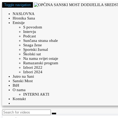
Toggle navigation
NASLOVNA
Hronika Sana
Emisije
S povodom
Intervju
Podcast
Sunčana strana obale
Snaga žene
Sportski žurnal
Školski sat
Na nama svijet ostaje
Ramazanski program
Izbori 2022
Izbori 2024
Jutro na Sani
Sanski Most
BiH
O nama
INTERNI AKTI
Kontakt