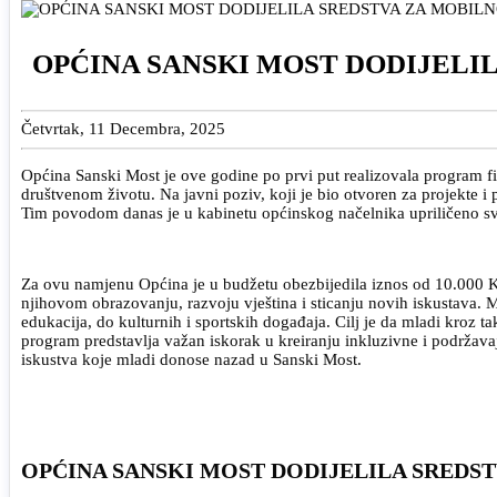
OPĆINA SANSKI MOST DODIJELI
Četvrtak, 11 Decembra, 2025
Općina Sanski Most je ove godine po prvi put realizovala program f
društvenom životu. Na javni poziv, koji je bio otvoren za projekte i p
Tim povodom danas je u kabinetu općinskog načelnika upriličeno sveč
Za ovu namjenu Općina je u budžetu obezbijedila iznos od 10.000 KM
njihovom obrazovanju, razvoju vještina i sticanju novih iskustava. 
edukacija, do kulturnih i sportskih događaja. Cilj je da mladi kroz 
program predstavlja važan iskorak u kreiranju inkluzivne i podržava
iskustva koje mladi donose nazad u Sanski Most.
OPĆINA SANSKI MOST DODIJELILA SREDS