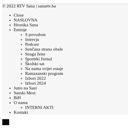
© 2022 RTV Sana |
sanartv.ba
Close
NASLOVNA
Hronika Sana
Emisije
S povodom
Intervju
Podcast
Sunčana strana obale
Snaga žene
Sportski žurnal
Školski sat
Na nama svijet ostaje
Ramazanski program
Izbori 2022
Izbori 2024
Jutro na Sani
Sanski Most
BiH
O nama
INTERNI AKTI
Kontakt
×