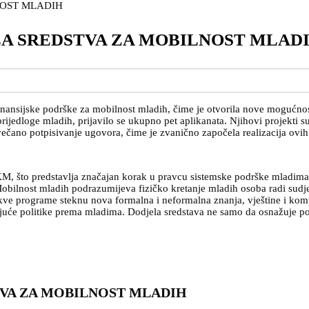
LA SREDSTVA ZA MOBILNOST MLAD
inansijske podrške za mobilnost mladih, čime je otvorila nove mogućnos
rijedloge mladih, prijavilo se ukupno pet aplikanata. Njihovi projekti su
ano potpisivanje ugovora, čime je zvanično započela realizacija ovih i
, što predstavlja značajan korak u pravcu sistemske podrške mladima. 
Mobilnost mladih podrazumijeva fizičko kretanje mladih osoba radi sudje
takve programe steknu nova formalna i neformalna znanja, vještine i kom
juće politike prema mladima. Dodjela sredstava ne samo da osnažuje poje
TVA ZA MOBILNOST MLADIH