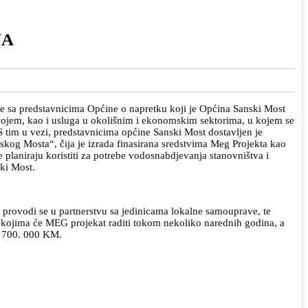
NA
e sa predstavnicima Općine o napretku koji je Općina Sanski Most
azvojem, kao i usluga u okolišnim i ekonomskim sektorima, u kojem se
 tim u vezi, predstavnicima općine Sanski Most dostavljen je
skog Mosta“, čija je izrada finasirana sredstvima Meg Projekta kao
 planiraju koristiti za potrebe vodosnabdjevanja stanovništva i
ski Most.
 provodi se u partnerstvu sa jedinicama lokalne samouprave, te
s kojima će MEG projekat raditi tokom nekoliko narednih godina, a
ko 700. 000 KM.