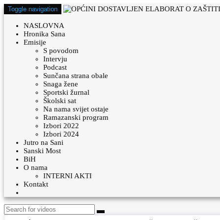
Toggle navigation
NASLOVNA
Hronika Sana
Emisije
S povodom
Intervju
Podcast
Sunčana strana obale
Snaga žene
Sportski žurnal
Školski sat
Na nama svijet ostaje
Ramazanski program
Izbori 2022
Izbori 2024
Jutro na Sani
Sanski Most
BiH
O nama
INTERNI AKTI
Kontakt