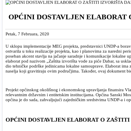
OPĆINI DOSTAVLJEN ELABORAT O
Petak, 7 Februara, 2020
U sklopu implementacije MEG projekta, predstavnici UNDP-a boravil
ostvarila u toku realizacije projekta, kao i planovima za naredni p
poseban akcent stavlja na jačanje saradnje i komunikacije lokalne 
elaborat pod nazivom „Zaštita izvorišta vode za piće Dabar, sa uskl
dio tehničke podrške jedinicama lokalne samouprave. Elaborat ima za 
naselja koji gravitiraju ovim područjima. Također, ovaj dokument bi
Projekt općinskog okolišnog i ekonomskog upravljanja finansira Vlad
relevantnim državnim i entitetskim institucijama. Općina Sanski Mo
općina je do sada, zahvaljujući zajedničkim sredstvima UNDP-a i op
OPĆINI DOSTAVLJEN ELABORAT O ZAŠTITI