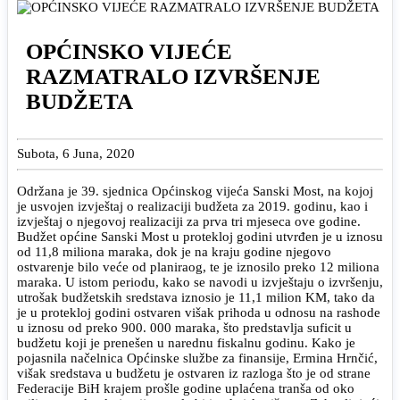
OPĆINSKO VIJEĆE
RAZMATRALO IZVRŠENJE
BUDŽETA
Subota, 6 Juna, 2020
Održana je 39. sjednica Općinskog vijeća Sanski Most, na kojoj
je usvojen izvještaj o realizaciji budžeta za 2019. godinu, kao i
izvještaj o njegovoj realizaciji za prva tri mjeseca ove godine.
Budžet općine Sanski Most u protekloj godini utvrđen je u iznosu
od 11,8 miliona maraka, dok je na kraju godine njegovo
ostvarenje bilo veće od planiraog, te je iznosilo preko 12 miliona
maraka. U istom periodu, kako se navodi u izvještaju o izvršenju,
utrošak budžetskih sredstava iznosio je 11,1 milion KM, tako da
je u protekloj godini ostvaren višak prihoda u odnosu na rashode
u iznosu od preko 900. 000 maraka, što predstavlja suficit u
budžetu koji je prenešen u narednu fiskalnu godinu. Kako je
pojasnila načelnica Općinske službe za finansije, Ermina Hrnčić,
višak sredstava u budžetu je ostvaren iz razloga što je od strane
Federacije BiH krajem prošle godine uplaćena tranša od oko