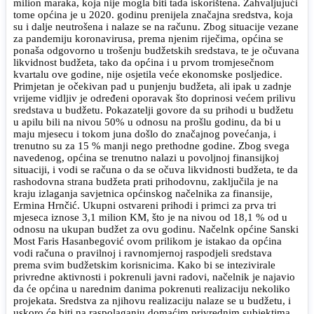
milion maraka, koja nije mogla biti tada iskorištena. Zahvaljujući
tome općina je u 2020. godinu prenijela značajna sredstva, koja
su i dalje neutrošena i nalaze se na računu. Zbog situacije vezane
za pandemiju koronavirusa, prema njenim riječima, općina se
ponaša odgovorno u trošenju budžetskih sredstava, te je očuvana
likvidnost budžeta, tako da općina i u prvom tromjesečnom
kvartalu ove godine, nije osjetila veće ekonomske posljedice.
Primjetan je očekivan pad u punjenju budžeta, ali ipak u zadnje
vrijeme vidljiv je određeni oporavak što doprinosi većem prilivu
sredstava u budžetu. Pokazatelji govore da su prihodi u budžetu
u apilu bili na nivou 50% u odnosu na prošlu godinu, da bi u
maju mjesecu i tokom juna došlo do značajnog povećanja, i
trenutno su za 15 % manji nego prethodne godine. Zbog svega
navedenog, općina se trenutno nalazi u povoljnoj finansijkoj
situaciji, i vodi se računa o da se očuva likvidnosti budžeta, te da
rashodovna strana budžeta prati prihodovnu, zaključila je na
kraju izlaganja savjetnica općinskog načelnika za finansije,
Ermina Hrnčić. Ukupni ostvareni prihodi i primci za prva tri
mjeseca iznose 3,1 milion KM, što je na nivou od 18,1 % od u
odnosu na ukupan budžet za ovu godinu. Načelnk općine Sanski
Most Faris Hasanbegović ovom prilikom je istakao da općina
vodi računa o pravilnoj i ravnomjernoj raspodjeli sredstava
prema svim budžetskim korisnicima. Kako bi se intezivirale
privredne aktivnosti i pokrenuli javni radovi, načelnik je najavio
da će općina u narednim danima pokrenuti realizaciju nekoliko
projekata. Sredstva za njihovu realizaciju nalaze se u budžetu, i
uskoro će biti na raspolaganju domaćim privrednim subjektima.