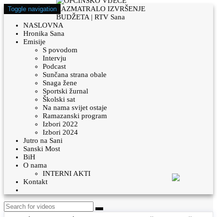
Toggle navigation
NASLOVNA
Hronika Sana
Emisije
S povodom
Intervju
Podcast
Sunčana strana obale
Snaga žene
Sportski žurnal
Školski sat
Na nama svijet ostaje
Ramazanski program
Izbori 2022
Izbori 2024
Jutro na Sani
Sanski Most
BiH
O nama
INTERNI AKTI
Kontakt