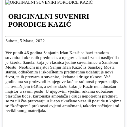
ORIGINALNI SUVENIRI
PORODICE KAZIĆ
Subota, 5 Marta, 2022
Već punih 46 godina Sanjanin Irfan Kazić se bavi izradom
suvenira i ukrasnih predmeta, a njegov talenat i zanat naslijedila
je kćerka Sanela, koja je vlasnica jedine suvenirnice u Sanskom
Mostu. Neobični majstor Sanjin Irfan Kazić iz Sanskog Mosta
starim, odbačenim i iskorištenim predmetima udahnjuje novi
život, te ih pretvara u suvenire, ikebane i druge ukrase. Već
godinama su proizvodi iz njegove kućne radinosti prepoznatljivi
na ovdašnjem tržištu, a svi se slažu kako je Kazić nenadmašan
majstor u svom poslu. U njegovim vještim rukama odbačene
plastične boce, kartonska ambalaža i drugi nepotrebni predmeti
se za tili čas pretvaraju u lijepo ukrašene vaze ili posude u kojima
se “kočopere” prekrasni cvjetni aranžmani, također načinjeni od
recikliranog materijala.