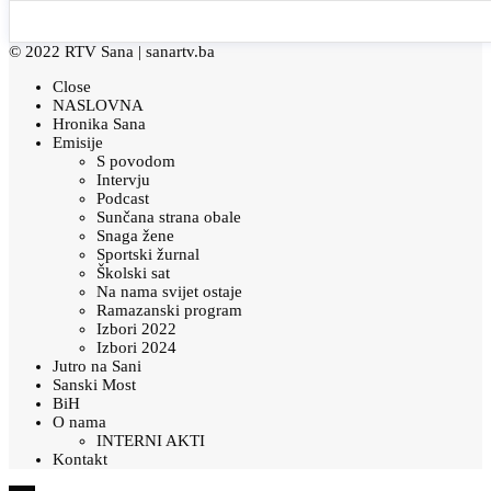
© 2022 RTV Sana |
sanartv.ba
Close
NASLOVNA
Hronika Sana
Emisije
S povodom
Intervju
Podcast
Sunčana strana obale
Snaga žene
Sportski žurnal
Školski sat
Na nama svijet ostaje
Ramazanski program
Izbori 2022
Izbori 2024
Jutro na Sani
Sanski Most
BiH
O nama
INTERNI AKTI
Kontakt