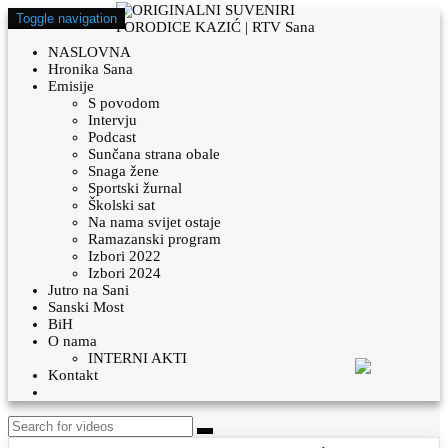
Toggle navigation
NASLOVNA
Hronika Sana
Emisije
S povodom
Intervju
Podcast
Sunčana strana obale
Snaga žene
Sportski žurnal
Školski sat
Na nama svijet ostaje
Ramazanski program
Izbori 2022
Izbori 2024
Jutro na Sani
Sanski Most
BiH
O nama
INTERNI AKTI
Kontakt