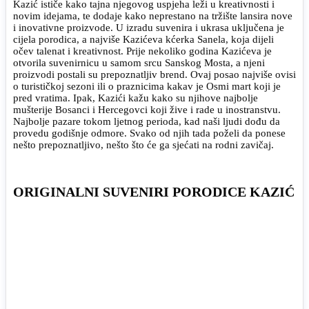
Kazić ističe kako tajna njegovog uspjeha leži u kreativnosti i
novim idejama, te dodaje kako neprestano na tržište lansira nove
i inovativne proizvode. U izradu suvenira i ukrasa uključena je
cijela porodica, a najviše Kazićeva kćerka Sanela, koja dijeli
očev talenat i kreativnost. Prije nekoliko godina Kazićeva je
otvorila suvenirnicu u samom srcu Sanskog Mosta, a njeni
proizvodi postali su prepoznatljiv brend. Ovaj posao najviše ovisi
o turističkoj sezoni ili o praznicima kakav je Osmi mart koji je
pred vratima. Ipak, Kazići kažu kako su njihove najbolje
mušterije Bosanci i Hercegovci koji žive i rade u inostranstvu.
Najbolje pazare tokom ljetnog perioda, kad naši ljudi dođu da
provedu godišnje odmore. Svako od njih tada poželi da ponese
nešto prepoznatljivo, nešto što će ga sjećati na rodni zavičaj.
ORIGINALNI SUVENIRI PORODICE KAZIĆ